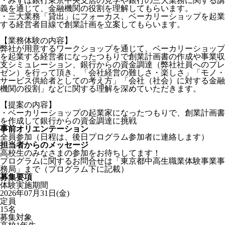
・みずほ銀行東京中央支店の見学や銀行の三大業務に関する講
義を通じて、金融機関の役割を理解してもらいます。
・三大業務「貸出」にフォーカス、ベーカリーショップを起業
する経営者目線で創業計画を立案してもらいます。
【業務体験の内容】
弊社が用意するワークショップを通じて、ベーカリーショップ
を起業する経営者になったつもりで創業計画書の作成や事業収
支シミュレーション、銀行からの資金調達（弊社社員へのプレ
ゼン）を行って頂き、「会社経営の難しさ・楽しさ」「モノ・
サービス供給者としての考え方」「会社（社会）に対する金融
機関の役割」などに関する理解を深めていただきます。
【提案の内容】
・ベーカリーショップの起業家になったつもりで、創業計画書
を作成して銀行からの資金調達に挑戦
事前オリエンテーション
全員参加（日程は、後日プログラム参加者に連絡します）
担当者からのメッセージ
高校生のみなさまの参加をお待ちしてます！
プログラムに関するお問合せは「東京都中高生職業体験事業事
務局」まで（プログラム下に記載）
募集要項
体験実施期間
2026年07月31日(金)
定員
15名
募集対象