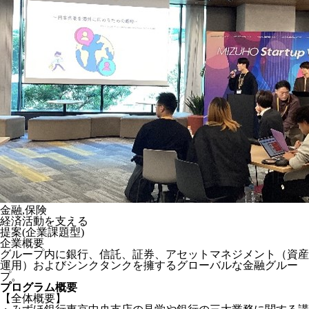
金融,保険
経済活動を支える
提案(企業課題型)
企業概要
グループ内に銀行、信託、証券、アセットマネジメント（資産
運用）およびシンクタンクを擁するグローバルな金融グルー
プ。
プログラム概要
【全体概要】