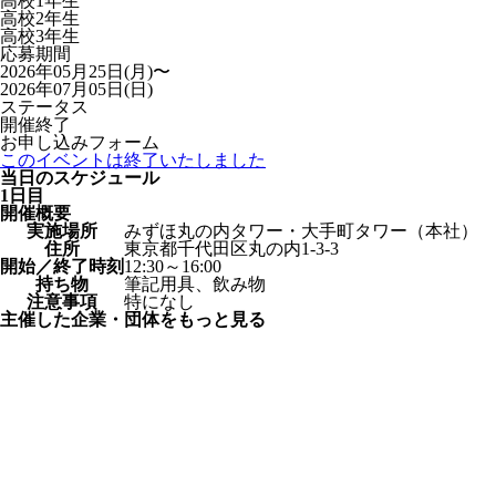
高校1年生
高校2年生
高校3年生
応募期間
2026年05月25日(月)〜
2026年07月05日(日)
ステータス
開催終了
お申し込みフォーム
このイベントは終了いたしました
当日のスケジュール
1日目
開催概要
実施場所
みずほ丸の内タワー・大手町タワー（本社）
住所
東京都千代田区丸の内1-3-3
開始／終了時刻
12:30～16:00
持ち物
筆記用具、飲み物
注意事項
特になし
主催した企業・団体をもっと見る