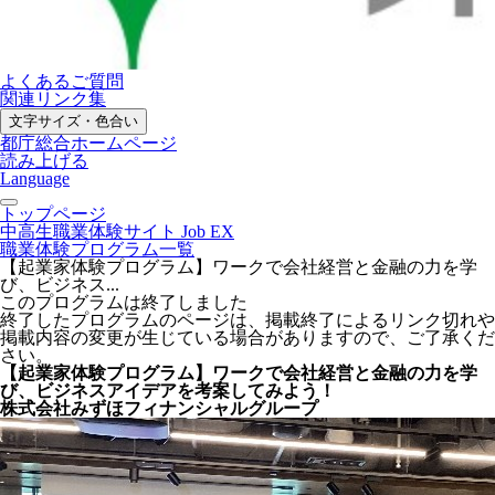
よくあるご質問
関連リンク集
文字サイズ・色合い
都庁総合ホームページ
読み上げる
Language
トップページ
中高生職業体験サイト Job EX
職業体験プログラム一覧
【起業家体験プログラム】ワークで会社経営と金融の力を学
び、ビジネス...
このプログラムは終了しました
終了したプログラムのページは、掲載終了によるリンク切れや
掲載内容の変更が生じている場合がありますので、ご了承くだ
さい。
【起業家体験プログラム】ワークで会社経営と金融の力を学
び、ビジネスアイデアを考案してみよう！
株式会社みずほフィナンシャルグループ