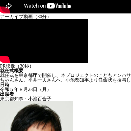
アーカイブ動画（30分）
PR映像（30秒）
就任式概要
就任式を東京都庁で開催し、本プロジェクトのこどもアンバサ
ちゃんさん、平井一夫さんへ、小池都知事より任命状を授与し
日時
令和５年８月28日（月）
出席者
東京都知事：
小池百合子