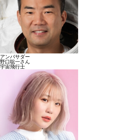
アンバサダー
野口聡一さん
宇宙飛行士