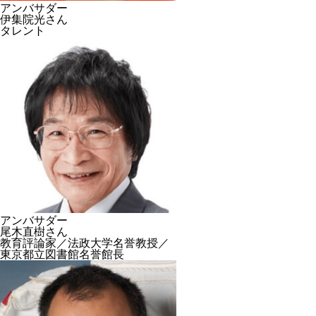
アンバサダー
伊集院光さん
タレント
アンバサダー
尾木直樹さん
教育評論家／法政大学名誉教授／
東京都立図書館名誉館長