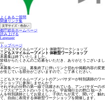
よくあるご質問
関連リンク集
文字サイズ・色合い
都庁総合ホームページ
読み上げる
Language
トップページ
こどもスマイルムーブメント 体験型ワークショップ
こどもスマイルムーブメント 体験型ワークショップ
本募集は終了いたしました。
皆様からたくさんのご応募をいただき、ありがとうございまし
た。
本募集ページは、募集終了に伴いリンク切れや掲載内容の変更
が生じている部分がございますので、ご了承ください。
こどもスマイルムーブメントのアンバサダーが特別講師のワー
クショップに参加しませんか？
それぞれの分野の第一線で活躍されている、アンバサダーのポ
ップスピアニストのハラミちゃん、宇宙飛行士の野口 聡一さ
んを特別講師としてお迎えし、子供たちが見て、聞いて、触れ
て、自由に表現する体験型ワークショップを開催します。