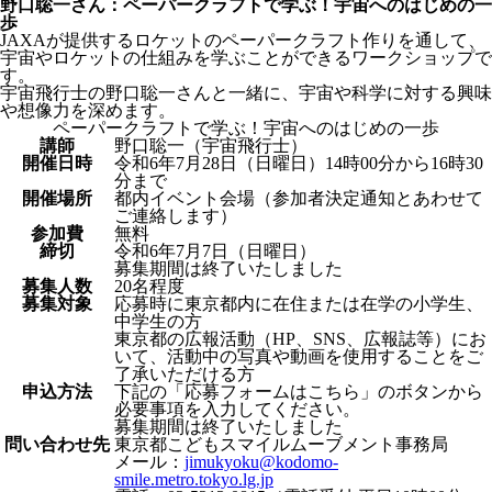
野口聡一さん：ペーパークラフトで学ぶ！宇宙へのはじめの一
歩
JAXAが提供するロケットのペーパークラフト作りを通して、
宇宙やロケットの仕組みを学ぶことができるワークショップで
す。
宇宙飛行士の野口聡一さんと一緒に、宇宙や科学に対する興味
や想像力を深めます。
ペーパークラフトで学ぶ！宇宙へのはじめの一歩
講師
野口聡一（宇宙飛行士）
開催日時
令和6年7月28日（日曜日）14時00分から16時30
分まで
開催場所
都内イベント会場（参加者決定通知とあわせて
ご連絡します）
参加費
無料
締切
令和6年7月7日（日曜日）
募集期間は終了いたしました
募集人数
20名程度
募集対象
応募時に東京都内に在住または在学の小学生、
中学生の方
東京都の広報活動（HP、SNS、広報誌等）にお
いて、活動中の写真や動画を使用することをご
了承いただける方
申込方法
下記の「応募フォームはこちら」のボタンから
必要事項を入力してください。
募集期間は終了いたしました
問い合わせ先
東京都こどもスマイルムーブメント事務局
メール：
jimukyoku@kodomo-
smile.metro.tokyo.lg.jp