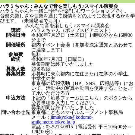
ハラミちゃん：みんなで音を楽しもう♪スマイル演奏会
ハラミちゃんと一緒に“音”を“楽”しむワークショップです。
音楽の楽しさや音楽を通じて感情をどのように表現するかを学
びます。（未経験者でも可）
みんなで音を楽しもう♪スマイル演奏会
講師
ハラミちゃん（ポップスピアニスト）
開催日時
令和6年7月27日（土曜日）14時00分から16時30
分まで
開催場所
都内イベント会場（参加者決定通知とあわせて
ご連絡します）
参加費
無料
締切
令和6年7月7日（日曜日）
募集期間は終了いたしました
募集人数
20名程度
募集対象
応募時に東京都内に在住または在学の小学生、
中学生の方
東京都の広報活動（HP、SNS、広報誌等）にお
いて、活動中の写真や動画を使用することをご
了承いただける方
申込方法
下記の「応募フォームはこちら」のボタンから
必要事項を入力してください。
募集期間は終了いたしました
問い合わせ先
東京都こどもスマイルムーブメント事務局
メール：
jimukyoku@kodomo-
smile.metro.tokyo.lg.jp
電話：03-5213-0815（電話受付 平日10時00分～
17時00分）