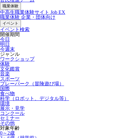
職業体験
中高生職業体験サイト Job EX
職業体験 企業・団体向け
イベント
イベント検索
開催期間
今日
明日
今週末
ジャンル
ワークショップ
体験
文化鑑賞
音楽
スポーツ
プレーパーク（冒険遊び場）
国際
食べ物
科学（ロボット、デジタル等）
環境
展示・見学
コンクール
セミナー
その他
対象年齢
0～2歳
3～6歳（就学前）