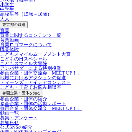
小学生
中学生
高校生等（15歳～18歳）
大人
東京都の取組
育業
育業に関するコンテンツ一覧
育業動画
育業ロゴマークについて
職業体験
こどもスマイルムーブメント大賞
こどもの日スペシャル
こどもスマイル大冒険
アンバサダーによる特別授業
参画企業・団体交流会「MEET UP！」
地域におけるアクションの促進
ティーンズ・アイデアコンテスト
こども・子育てお悩み相談室
参画企業・団体を知る
参画企業・団体の紹介
参画企業・団体の活動レポート
参画企業・団体交流会「MEET UP！」
動画一覧
募集・アンケート
お知らせ
公式SNSの紹介
企業・団体向けトップページ