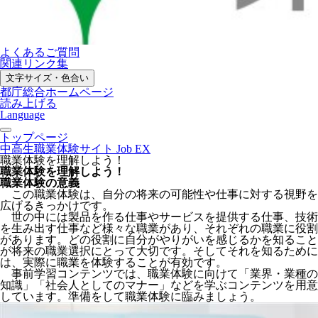
よくあるご質問
関連リンク集
文字サイズ・色合い
都庁総合ホームページ
読み上げる
Language
トップページ
中高生職業体験サイト Job EX
職業体験を理解しよう！
職業体験を理解しよう！
職業体験の意義
この職業体験は、自分の将来の可能性や仕事に対する視野を
広げるきっかけです。
世の中には製品を作る仕事やサービスを提供する仕事、技術
を生み出す仕事など様々な職業があり、それぞれの職業に役割
があります。どの役割に自分がやりがいを感じるかを知ること
が将来の職業選択にとって大切です。そしてそれを知るために
は、実際に職業を体験することが有効です。
事前学習コンテンツでは、職業体験に向けて「業界・業種の
知識」「社会人としてのマナー」などを学ぶコンテンツを用意
しています。準備をして職業体験に臨みましょう。