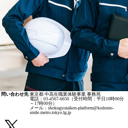
問い合わせ先
東京都 中高生職業体験事業 事務局
電話：03-4567-6650（受付時間：平日10時00分
～17時00分）
メール：shokugyotaiken-platform@kodomo-
smile.metro.tokyo.lg.jp