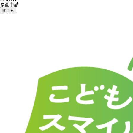
参画申請
閉じる