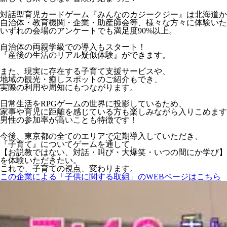
対話型育児カードゲーム『みんなのカジークジー』は北海道か
自治体・教育機関・企業・助産師会等、様々な方々に体験いた
いずれの会場のアンケートでも満足度90%以上。
自治体の両親学級での導入もスタート！
『産後の生活のリアル疑似体験』ができます。
また、現実に存在する子育て支援サービスや、
地域の観光・癒しスポットのご紹介もでき、
実際の利用や周知にもつながります。
日常生活をRPGゲームの世界に投影しているため、
家事や育児に距離を感じている方も楽しみながら入りこめます
男性の参加率が高いことも特徴です！
今後、東京都の全てのエリアで定期導入していただき、
『子育て』についてゲームを通して、
【お説教ではない、対話・叫び・大爆笑・いつの間にか学び】
を体験いただきたい。
これで、子育ての視点、変わります。
この企業による「子供に関する取組」のWEBページはこちら