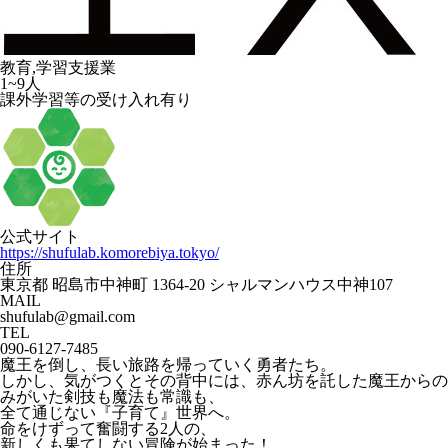
教育,学習支援業
1~9人
課外学習等の受け入れ有り
公式サイト
https://shufulab.komorebiya.tokyo/
住所
東京都 昭島市中神町 1364-20 シャルマンハウス中神107
MAIL
shufulab@gmail.com
TEL
090-6127-7485
魔王を倒し、長い旅路を帰っていく勇者たち。
しかし、気がつくとその背中には、赤ん坊を託した魔王からの
みがいた剣技も魔法も常識も、
全て通じない『子育て』世界へ。
命をけずって奮闘する2人の、
新しくも果てしない冒険が始まった！