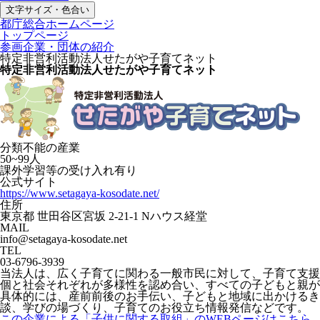
文字サイズ・色合い
都庁総合ホームページ
トップページ
参画企業・団体の紹介
特定非営利活動法人せたがや子育てネット
特定非営利活動法人せたがや子育てネット
分類不能の産業
50~99人
課外学習等の受け入れ有り
公式サイト
https://www.setagaya-kosodate.net/
住所
東京都 世田谷区宮坂 2-21-1 Nハウス経堂
MAIL
info@setagaya-kosodate.net
TEL
03-6796-3939
当法人は、広く子育てに関わる一般市民に対して、子育て支援
個と社会それぞれが多様性を認め合い、すべての子どもと親が
具体的には、産前前後のお手伝い、子どもと地域に出かけるき
談、学びの場づくり、子育てのお役立ち情報発信などです。
この企業による「子供に関する取組」のWEBページはこちら