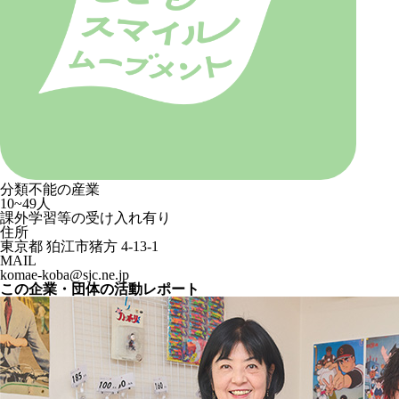
分類不能の産業
10~49人
課外学習等の受け入れ有り
住所
東京都 狛江市猪方 4-13-1
MAIL
komae-koba@sjc.ne.jp
この企業・団体の活動レポート