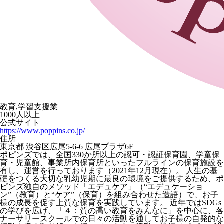
教育,学習支援業
1000人以上
公式サイト
https://www.poppins.co.jp/
住所
東京都 渋谷区広尾5-6-6 広尾プラザ6F
ポピンズでは、全国330か所以上の認可・認証保育園、学童保
育・児童館、事業所内保育所といったフルラインの保育施設を
有し、運営を行っております（2021年12月現在）。 人生の基
礎をつくる大切な乳幼児期に最良の環境をご提供するため、ポ
ピンズ独自のメソッド「エデュケア」（“エデュケーショ
ン”（教育）と“ケア”（保育）を組み合わせた造語）で、お子
様の成長を促す上質な保育を実践しています。 近年ではSDGs
の学びを広げ、「４：質の高い教育をみんなに」を中心に、各
ナーサリースクールでの日々の活動を通してお子様の自発的な