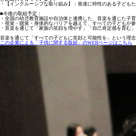
・【インクルーシブな取り組み】：発達に特性のある子どもた
■今後の取組予定：
・全国の幼児教育施設や自治体と連携した、音楽を通じた子育
・視覚・聴覚・身体的なバリアを越えて、すべての子どもが参
・音楽を通じて「家族の笑顔を増やす」「自己肯定感を育む」
音楽を通じて「すべての子どもに笑顔と可能性を」という理念
この企業による「子供に関する取組」のWEBページはこちら