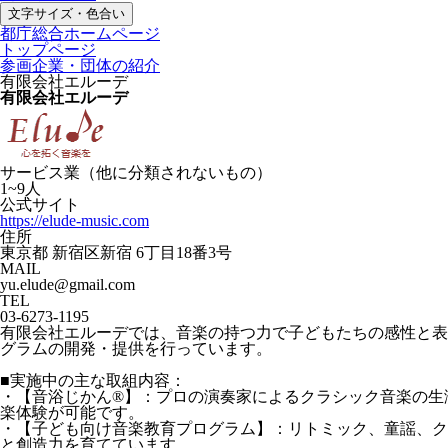
文字サイズ・色合い
都庁総合ホームページ
トップページ
参画企業・団体の紹介
有限会社エルーデ
有限会社エルーデ
サービス業（他に分類されないもの）
1~9人
公式サイト
https://elude-music.com
住所
東京都 新宿区新宿 6丁目18番3号
MAIL
yu.elude@gmail.com
TEL
03-6273-1195
有限会社エルーデでは、音楽の持つ力で子どもたちの感性と表
グラムの開発・提供を行っています。
■実施中の主な取組内容：
・【音浴じかん®️】：プロの演奏家によるクラシック音楽の生
楽体験が可能です。
・【子ども向け音楽教育プログラム】：リトミック、童謡、ク
と創造力を育てています。