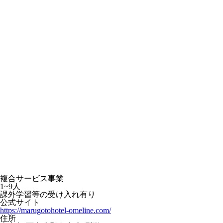
複合サービス事業
1~9人
課外学習等の受け入れ有り
公式サイト
https://marugotohotel-omeline.com/
住所