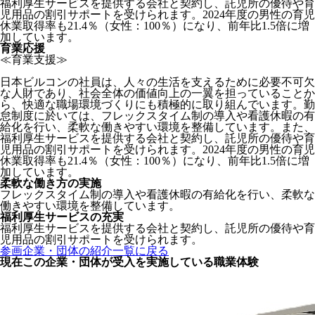
福利厚生サービスを提供する会社と契約し、託児所の優待や育
児用品の割引サポートを受けられます。2024年度の男性の育児
休業取得率も21.4％（女性：100％）になり、前年比1.5倍に増
加しています。
育業応援
≪育業支援≫
日本ビルコンの社員は、人々の生活を支えるために必要不可欠
な人財であり、社会全体の価値向上の一翼を担っていることか
ら、快適な職場環境づくりにも積極的に取り組んでいます。勤
怠制度に於いては、フレックスタイム制の導入や看護休暇の有
給化を行い、柔軟な働きやすい環境を整備しています。また、
福利厚生サービスを提供する会社と契約し、託児所の優待や育
児用品の割引サポートを受けられます。2024年度の男性の育児
休業取得率も21.4％（女性：100％）になり、前年比1.5倍に増
加しています。
柔軟な働き方の実施
フレックスタイム制の導入や看護休暇の有給化を行い、柔軟な
働きやすい環境を整備しています。
福利厚生サービスの充実
福利厚生サービスを提供する会社と契約し、託児所の優待や育
児用品の割引サポートを受けられます。
参画企業・団体の紹介一覧に戻る
現在この企業・団体が受入を実施している職業体験