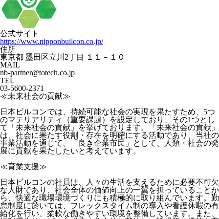
公式サイト
https://www.nipponbuilcon.co.jp/
住所
東京都 墨田区立川2丁目 １１－１０
MAIL
nb-partner@totech.co.jp
TEL
03-5600-2371
≪未来社会の貢献≫
日本ビルコンでは、持続可能な社会の実現を果たすため、5つ
のマテリアリティ（重要課題）を設定しており、その1つとし
て「未来社会の貢献」を挙げております。「未来社会の貢献」
は、社会に果たす役割・存在を明確にする活動であり、当社の
事業活動を通じて、「良き企業市民」として、人類・社会の発
展に貢献を果たしたいと考えています。
≪育業支援≫
日本ビルコンの社員は、人々の生活を支えるために必要不可欠
な人財であり、社会全体の価値向上の一翼を担っていることか
ら、快適な職場環境づくりにも積極的に取り組んでいます。勤
怠制度に於いては、フレックスタイム制の導入や看護休暇の有
給化を行い、柔軟な働きやすい環境を整備しています。また、