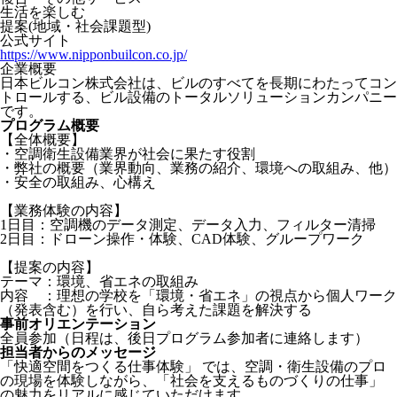
生活を楽しむ
提案(地域・社会課題型)
公式サイト
https://www.nipponbuilcon.co.jp/
企業概要
日本ビルコン株式会社は、ビルのすべてを長期にわたってコン
トロールする、ビル設備のトータルソリューションカンパニー
です。
プログラム概要
【全体概要】
・空調衛生設備業界が社会に果たす役割
・弊社の概要（業界動向、業務の紹介、環境への取組み、他）
・安全の取組み、心構え
【業務体験の内容】
1日目：空調機のデータ測定、データ入力、フィルター清掃
2日目：ドローン操作・体験、CAD体験、グループワーク
【提案の内容】
テーマ：環境、省エネの取組み
内容 ：理想の学校を「環境・省エネ」の視点から個人ワーク
（発表含む）を行い、自ら考えた課題を解決する
事前オリエンテーション
全員参加（日程は、後日プログラム参加者に連絡します）
担当者からのメッセージ
「快適空間をつくる仕事体験」 では、空調・衛生設備のプロ
の現場を体験しながら、「社会を支えるものづくりの仕事」
の魅力をリアルに感じていただけます。