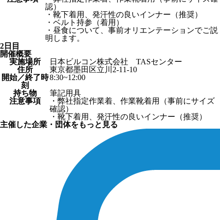
認）
・靴下着用、発汗性の良いインナー（推奨）
・ベルト持参（着用）
・昼食について、事前オリエンテーションでご説
明します。
2日目
開催概要
実施場所
日本ビルコン株式会社 TASセンター
住所
東京都墨田区立川2-11-10
開始／終了時
8:30~12:00
刻
持ち物
筆記用具
注意事項
・弊社指定作業着、作業靴着用（事前にサイズ
確認）
・靴下着用、発汗性の良いインナー（推奨）
主催した企業・団体をもっと見る