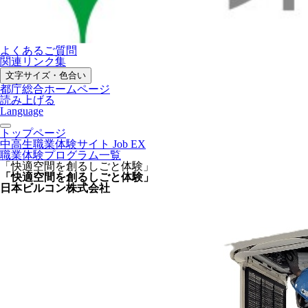
よくあるご質問
関連リンク集
文字サイズ・色合い
都庁総合ホームページ
読み上げる
Language
トップページ
中高生職業体験サイト Job EX
職業体験プログラム一覧
「快適空間を創るしごと体験」
「快適空間を創るしごと体験」
日本ビルコン株式会社