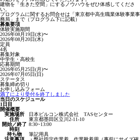
建物を「生きた空間」にするノウハウをぜひ体感してくださ
い。
プログラムに関するお問合せは「東京都中高生職業体験事業事
務局」まで（プログラム下に記載）
募集要項
体験実施期間
2026年08月19日(水)〜
2026年08月20日(木)
定員
4名
募集対象
中学生・高校生
応募期間
2026年05月25日(月)〜
2026年07月05日(日)
ステータス
募集締め切り
お申し込みフォーム
満了により受付を終了しました
当日のスケジュール
1日目
開催概要
実施場所
日本ビルコン株式会社 TASセンター
住所
東京都墨田区立川2-11-10
開始／終了
8:30~13:00
時刻
持ち物
筆記用具
注意事項
・弊社指定作業着、作業靴着用（事前にサイズ確