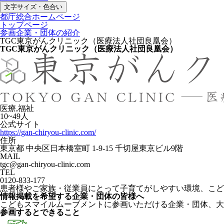
文字サイズ・色合い
都庁総合ホームページ
トップページ
参画企業・団体の紹介
TGC東京がんクリニック（医療法人社団良凰会）
TGC東京がんクリニック（医療法人社団良凰会）
医療,福祉
10~49人
公式サイト
https://gan-chiryou-clinic.com/
住所
東京都 中央区日本橋室町 1-9-15 千切屋東京ビル9階
MAIL
tgc@gan-chiryou-clinic.com
TEL
0120-833-177
患者様やご家族・従業員にとって子育てがしやすい環境、こど
情報掲載を希望する企業・団体の皆様へ
こどもスマイルムーブメントに参画いただける企業・団体、大
参画するとできること