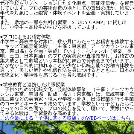
元小学校をリノベーションした文化拠点「芸能花伝舎」を運営
しています。プロの芸術創造の場としての貸出のほか、幅広い
年代を対象にした鑑賞・体験イベントを企画・実施していま
す。
また、敷地の一部を無料自習室「STUDY CAMP」に貸し出
し、小学生～高校生の学びを応援しています。
●プロによるお稽古体験
小学生～高校生を対象に、数か月にわたってお稽古を体験する
「キッズ伝統芸能体験」（主催：東京都、アーツカウンシル東
京、芸団協）を企画・実施しています。4ジャンル（能楽、長
唄、三曲、日本舞踊）のプロの実演家が直接指導し、お稽古の
集大成として劇場という本格的な舞台で発表会まで行います。
なかなか日常的に触れることが少ない伝統芸能のお稽古体験を
通して、美しい所作や礼儀作法を身につけるとともに、日本の
伝統文化・精神性を感じる心を育む取組です。
●学校教育と連携した出張授業
「子供のための伝統文化・芸能体験事業」（主催：アーツカウ
ンシル東京、芸団協 助成・協力：東京都）は、伝統芸能・伝
統工芸などの実演家・職人が学校へ赴き、出張授業を行う事業
のコーディネーターを務めています。学校という子どもたちに
とっての日常空間で、プロの技芸を見て、聴いて、実際にやっ
てみる体験は、学習意欲を高めます。
この企業による「子供に関する取組」のWEBページはこちら