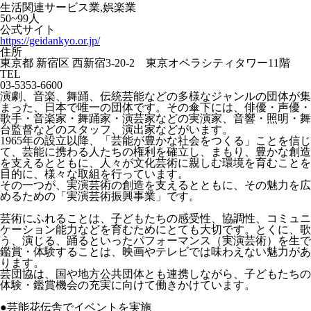
生活関連サービス業,娯楽業
50~99人
公式サイト
https://geidankyo.or.jp/
住所
東京都 新宿区 西新宿3-20-2 東京オペラシティタワー11階
TEL
03-5353-6600
演劇、音楽、舞踊、伝統芸能などの多様なジャンルの団体が集
まった、日本で唯一の団体です。その傘下には、俳優・声優・
歌手・音楽家・舞踊家・演芸家などの実演家、音響・照明・舞
台監督などのスタッフ、演出家などがいます。
1965年の設立以降、「芸能が豊かな社会をつくる」ことを信じ
て、芸能に携わる人たちの権利を確立し、まもり、豊かな創造
を支えるとともに、人々が文化芸術に親しむ環境を育むことを
目的に、様々な取組を行っています。
その一つが、実演芸術の創造を支えるとともに、その魅力を広
めるための「実演芸術振興事業」です。
芸術にふれることは、子どもたちの感受性、協調性、コミュニ
ケーション能力などを育むためにとても大切です。とくに、歌
う、演じる、踊るといったパフォーマンス（実演芸術）を生で
鑑賞・体験することは、映画やテレビでは味わえない魅力があ
ります。
芸団協は、国や地方公共団体とも連携しながら、子どもたちの
体験・鑑賞機会の充実に向けて働きかけています。
●芸能花伝舎でイベントを実施