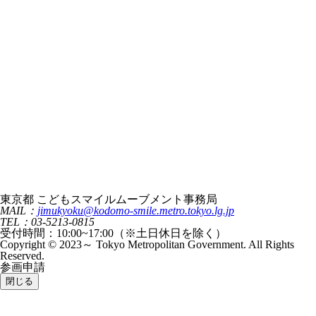
東京都 こどもスマイルムーブメント事務局
MAIL：
jimukyoku@kodomo-smile.metro.tokyo.lg.jp
TEL：03-5213-0815
受付時間：10:00~17:00（※土日休日を除く）
Copyright © 2023～ Tokyo Metropolitan Government. All Rights
Reserved.
参画申請
閉じる