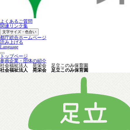
よくあるご質問
関連リンク集
文字サイズ・色合い
都庁総合ホームページ
読み上げる
Language
トップページ
参画企業・団体の紹介
社会福祉法人 晃栄会 足立このみ保育園
社会福祉法人 晃栄会 足立このみ保育園