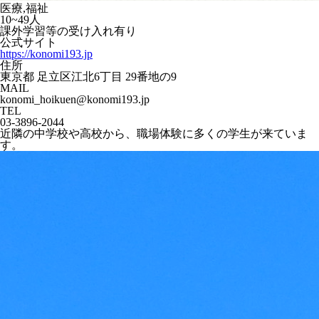
医療,福祉
10~49人
課外学習等の受け入れ有り
公式サイト
https://konomi193.jp
住所
東京都 足立区江北6丁目 29番地の9
MAIL
konomi_hoikuen@konomi193.jp
TEL
03-3896-2044
近隣の中学校や高校から、職場体験に多くの学生が来ていま
す。