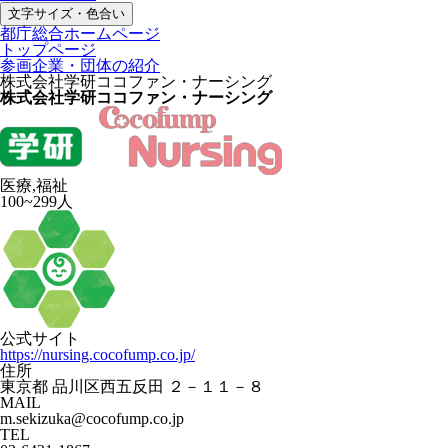
文字サイズ・色合い
都庁総合ホームページ
トップページ
参画企業・団体の紹介
株式会社学研ココファン・ナーシング
株式会社学研ココファン・ナーシング
医療,福祉
100~299人
公式サイト
https://nursing.cocofump.co.jp/
住所
東京都 品川区西五反田 ２－１１－８
MAIL
m.sekizuka@cocofump.co.jp
TEL