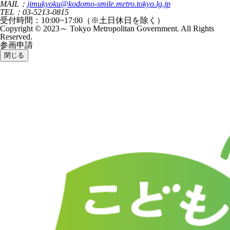
MAIL：
jimukyoku@kodomo-smile.metro.tokyo.lg.jp
TEL：03-5213-0815
受付時間：10:00~17:00（※土日休日を除く）
Copyright © 2023～ Tokyo Metropolitan Government. All Rights
Reserved.
参画申請
閉じる