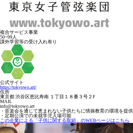
複合サービス事業
50~99人
課外学習等の受け入れ有り
公式サイト
https://tokyowo.art/
住所
東京都 渋谷区恵比寿南 １丁目１８番３号２F
MAIL
info@tokyowo.art
・音楽会を通じて恵まれない子供たちに情操教育の環境を提供
・定期公演での未就学児入場可能
この企業による「子供に関する取組」のWEBページはこちら