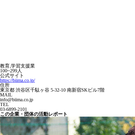
教育,学習支援業
100~299人
公式サイト
https://biima.co.jp/
住所
東京都 渋谷区千駄ヶ谷 5-32-10 南新宿SKビル7階
MAIL
info@biima.co.jp
TEL
03-6899-2101
この企業・団体の活動レポート