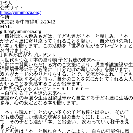
1~9人
公式サイト
https://yumimoza.org/
住所
東京都 府中市緑町 2-20-12
MAIL
gift.b@yumimoza.org
一般社団法人遊みもざは、子ども達が「本」と親しみ、「本」
が子ども達に寄り添ってくれることを願い、「自分だけの新し
い本」を贈ります。この活動を「世界が広がるプレゼント」と
名付けました。
1.世界が広がるプレゼント
～世代をつなぐ本の贈り物 子ども達の未来へ～
活動にご賛同いただける方のご支援により、児童養護施設や生
活困窮世帯の子ども達に「自分だけの新しい本」を贈ります。
双方がカードのやりとりをすることで、交流が生まれ、子ども
達は、感謝する心を持ち、自分のことを気にかけてくれる大人
がいることを実感することが出来ます。
2.世界が広がるプレゼント－ａｆｔｅｒー
～自立する子ども達の未来へ～
施設からの卒園や生活困窮世帯から自立する子ども達に生活の
参考、心の安定となる本を贈ります。
「本」を読んだことのない多くの子ども達と出会い、 その子
ども達の厳しい環境の現実を目の当たりにしました。 そし
て、その子ども達が「本」と出会い、 変わっていく様子を見
ました。
子ども達は「本」と触れ合うことにより、 自らの可能性に気