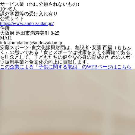
サービス業（他に分類されないもの）
10~49人
課外学習等の受け入れ有り
公式サイト
https://www.ando-zaidan.jp/
住所
大阪府 池田市満寿美町 8-25
MAIL
info-foundation@ando-zaidan.jp
安藤スポーツ･食文化振興財団は、創設者･安藤 百福（ももふ
く）の思いである「食とスポーツは健康を支える両輪である」
を理念として、子どもたちの健全な心身の育成のためのスポー
ツ振興事業と食文化の向上に貢献します。
この企業による「子供に関する取組」のWEBページはこちら