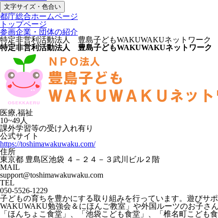
文字サイズ・色合い
都庁総合ホームページ
トップページ
参画企業・団体の紹介
特定非営利活動法人 豊島子どもWAKUWAKUネットワーク
特定非営利活動法人 豊島子どもWAKUWAKUネットワーク
医療,福祉
10~49人
課外学習等の受け入れ有り
公式サイト
https://toshimawakuwaku.com/
住所
東京都 豊島区池袋 ４－２４－３武川ビル２階
MAIL
support@toshimawakuwaku.com
TEL
050-5526-1229
子どもの育ちを豊かにする取り組みを行っています。遊びサポ
WAKUWAKU勉強会＆にほんご教室」や外国ルーツのお子さ
「ほんちょこ食堂」、「池袋こども食堂」、「椎名町こども食