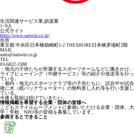
生活関連サービス業,娯楽業
1~9人
公式サイト
https://www.sanwin.co.jp/
住所
東京都 中央区日本橋箱崎町1-2 THESHORE日本橋茅場町2階
MAIL
saito@sanwin.co.jp
TEL
03-6822-3388
・地元の子供たちが所属するスポーツチームなどに働きかけ、
ライブビューイング（中継サービス）等の紹介や放送等を行っ
ている。
・都内・地元のスポーツクラブ等の子供たちに、試合中や試合
後に水（紙パックウォーター）の無料差し入れ等を行い支援し
ている。
今後も取組は続けていきたい。
情報掲載を希望する企業・団体の皆様へ
こどもスマイルムーブメントに参画いただける企業・団体、大
学・学校、NPO等の皆様を募集しています。
参画するとできること