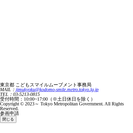
東京都 こどもスマイルムーブメント事務局
MAIL：
jimukyoku@kodomo-smile.metro.tokyo.lg.jp
TEL：03-5213-0815
受付時間：10:00~17:00（※土日休日を除く）
Copyright © 2023～ Tokyo Metropolitan Government. All Rights
Reserved.
参画申請
閉じる