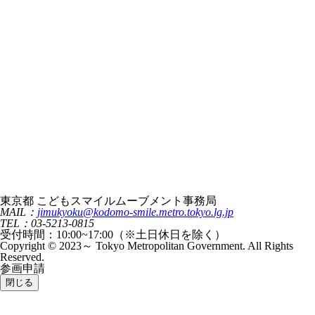
東京都 こどもスマイルムーブメント事務局
MAIL：
jimukyoku@kodomo-smile.metro.tokyo.lg.jp
TEL：03-5213-0815
受付時間：10:00~17:00（※土日休日を除く）
Copyright © 2023～ Tokyo Metropolitan Government. All Rights
Reserved.
参画申請
閉じる