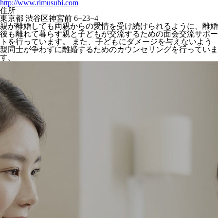
http://www.rimusubi.com
住所
東京都 渋谷区神宮前 6−23−4
親が離婚しても両親からの愛情を受け続けられるように、離婚
後も離れて暮らす親と子どもが交流するための面会交流サポー
トを行っています。 また、子どもにダメージを与えないよう
親同士が争わずに離婚するためのカウンセリングを行っていま
す。