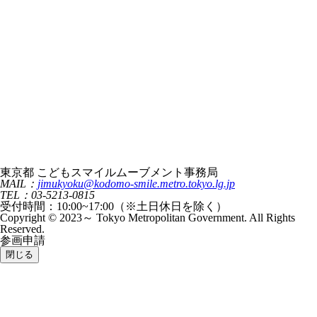
東京都 こどもスマイルムーブメント事務局
MAIL：
jimukyoku@kodomo-smile.metro.tokyo.lg.jp
TEL：03-5213-0815
受付時間：10:00~17:00（※土日休日を除く）
Copyright © 2023～ Tokyo Metropolitan Government. All Rights
Reserved.
参画申請
閉じる