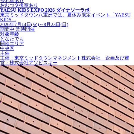
授乳室あり
おむつ交換室あり
YAESU KIDS EXPO 2026 ダイナソーラボ
東京ミッドタウン八重洲では、夏休み限定イベント「YAESU
KIDS ...
2026年7月14日(火)～8月23日(日)
期間中 常時開催
対象年齢
どなたでも
開催エリア
中央区
主催
主催：東京ミッドタウンマネジメント株式会社 企画及び運
営：株式会社アソビスキー