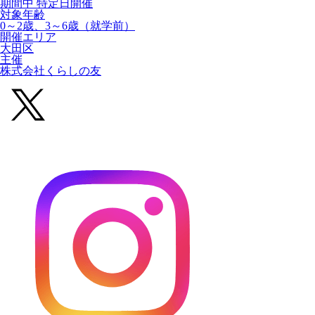
期間中 特定日開催
対象年齢
0～2歳、3～6歳（就学前）
開催エリア
大田区
主催
株式会社くらしの友