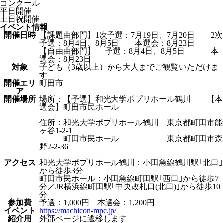
コンクール
平日開催
土日祝開催
イベント情報
開催日時
【課題曲部門】1次予選：7月19日、7月20日 2次
予選：8月4日、8月5日 本選会：8月23日
【自由曲部門】 予選：8月4日、8月5日 本
選会：8月23日
対象
子ども（3歳以上）から大人までご観覧いただけま
す
開催エリ
町田市
ア
開催場所
場所：【予選】和光大学ポプリホール鶴川 【本
選会】町田市民ホール
住所：和光大学ポプリホール鶴川 東京都町田市能
ヶ谷1-2-1
町田市民ホール 東京都町田市森
野2-2-36
アクセス
和光大学ポプリホール鶴川：小田急線鶴川駅｢北口｣
から徒歩3分
町田市民ホール：小田急線町田駅｢西口｣から徒歩7
分／JR横浜線町田駅｢中央改札口(北口)｣から徒歩10
分
参加費
予選：1,000円 本選会：1,200円
イベント
https://machicon-mpc.jp/
紹介⽤
外部ページに遷移します