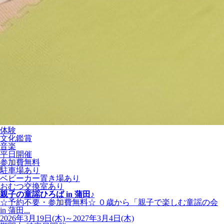
体験
文化鑑賞
音楽
平日開催
参加費無料
駐車場あり
ベビーカー置き場あり
おむつ交換室あり
親子の童謡ひろば in 蒲田♪
☆予約不要・参加費無料☆ ０歳から「親子で楽しむ童謡の会
in 蒲田...
2026年3月19日(木)～2027年3月4日(木)