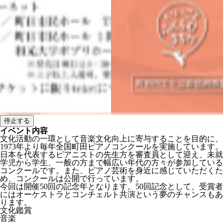
停止する
イベント内容
文化活動の一環として音楽文化向上に寄与することを目的に、
1973年より毎年全国町田ピアノコンクールを実施しています。
日本を代表するピアニストの先生方を審査員として迎え、未就
学児から学生、一般の方まで幅広い年代の方々が参加している
コンクールです。また、ピアノ芸術を身近に感じていただくた
め、コンクールは公開で行っています。
今回は開催50回の記念年となります。50回記念として、受賞者
にはオーケストラとコンチェルト共演という夢のチャンスもあ
ります。
文化鑑賞
音楽