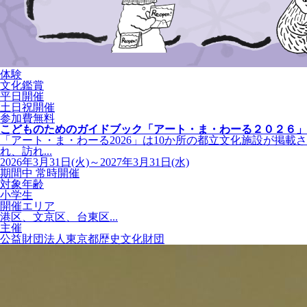
体験
文化鑑賞
平日開催
土日祝開催
参加費無料
こどものためのガイドブック「アート・ま・わーる２０２６」
「アート・ま・わーる2026」は10か所の都立文化施設が掲載さ
れ、訪れ...
2026年3月31日(火)～2027年3月31日(水)
期間中 常時開催
対象年齢
小学生
開催エリア
港区、文京区、台東区...
主催
公益財団法人東京都歴史文化財団