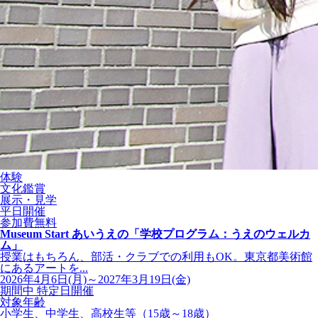
体験
文化鑑賞
展示・見学
平日開催
参加費無料
Museum Start あいうえの「学校プログラム：うえのウェルカ
ム」
授業はもちろん、部活・クラブでの利用もOK。東京都美術館
にあるアートを...
2026年4月6日(月)～2027年3月19日(金)
期間中 特定日開催
対象年齢
小学生、中学生、高校生等（15歳～18歳）