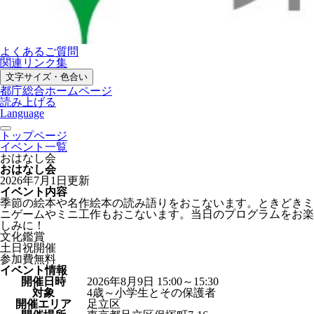
よくあるご質問
関連リンク集
文字サイズ・色合い
都庁総合ホームページ
読み上げる
Language
トップページ
イベント一覧
おはなし会
おはなし会
2026年7月1日更新
イベント内容
季節の絵本や名作絵本の読み語りをおこないます。ときどきミ
ニゲームやミニ工作もおこないます。当日のプログラムをお楽
しみに！
文化鑑賞
土日祝開催
参加費無料
イベント情報
開催日時
2026年8月9日 15:00～15:30
対象
4歳～小学生とその保護者
開催エリア
足立区