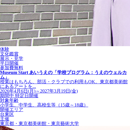
体験
文化鑑賞
展示・見学
平日開催
参加費無料
Museum Start あいうえの「学校プログラム：うえのウェルカ
ム」
授業はもちろん、部活・クラブでの利用もOK。東京都美術館
にあるアートを...
2026年4月6日(月)～2027年3月19日(金)
期間中 特定日開催
対象年齢
小学生、中学生、高校生等（15歳～18歳）
開催エリア
台東区
主催
東京都・東京都美術館・東京藝術大学