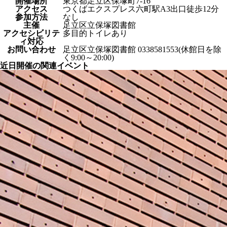
開催場所
東京都足立区保塚町7-16
アクセス
つくばエクスプレス六町駅A3出口徒歩12分
参加方法
なし
主催
足立区立保塚図書館
アクセシビリテ
多目的トイレあり
ィ対応
お問い合わせ
足立区立保塚図書館 0338581553(休館日を除
く9:00～20:00)
近日開催の関連イベント