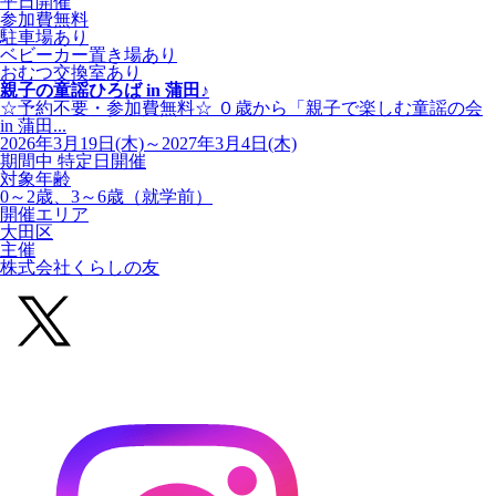
平日開催
参加費無料
駐車場あり
ベビーカー置き場あり
おむつ交換室あり
親子の童謡ひろば in 蒲田♪
☆予約不要・参加費無料☆ ０歳から「親子で楽しむ童謡の会
in 蒲田...
2026年3月19日(木)～2027年3月4日(木)
期間中 特定日開催
対象年齢
0～2歳、3～6歳（就学前）
開催エリア
大田区
主催
株式会社くらしの友