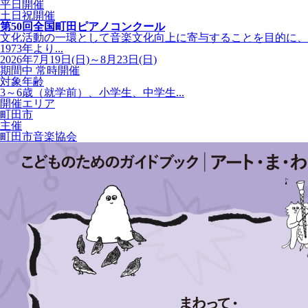
平日開催
土日祝開催
第50回全国町田ピアノコンクール
文化活動の一環として音楽文化向上に寄与することを目的に、
1973年より...
2026年7月19日(日)～8月23日(日)
期間中 常時開催
対象年齢
3～6歳（就学前）、小学生、中学生...
開催エリア
町田市
主催
町田市音楽協会