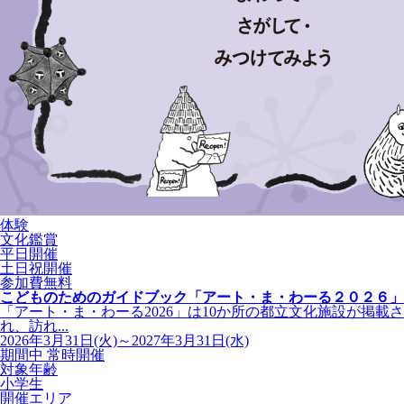
体験
文化鑑賞
平日開催
土日祝開催
参加費無料
こどものためのガイドブック「アート・ま・わーる２０２６」
「アート・ま・わーる2026」は10か所の都立文化施設が掲載さ
れ、訪れ...
2026年3月31日(火)～2027年3月31日(水)
期間中 常時開催
対象年齢
小学生
開催エリア