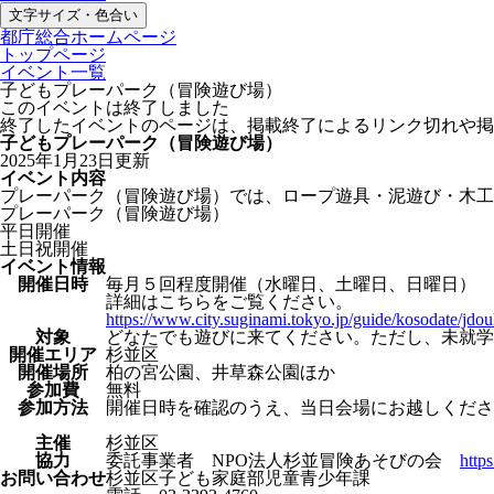
文字サイズ・色合い
都庁総合ホームページ
トップページ
イベント一覧
子どもプレーパーク（冒険遊び場）
このイベントは終了しました
終了したイベントのページは、掲載終了によるリンク切れや掲
子どもプレーパーク（冒険遊び場）
2025年1月23日更新
イベント内容
プレーパーク（冒険遊び場）では、ロープ遊具・泥遊び・木工
プレーパーク（冒険遊び場）
平日開催
土日祝開催
イベント情報
開催日時
毎月５回程度開催（水曜日、土曜日、日曜日）
詳細はこちらをご覧ください。
https://www.city.suginami.tokyo.jp/guide/kosodate/jd
対象
どなたでも遊びに来てください。ただし、未就学
開催エリア
杉並区
開催場所
柏の宮公園、井草森公園ほか
参加費
無料
参加方法
開催日時を確認のうえ、当日会場にお越しくださ
主催
杉並区
協力
委託事業者 NPO法人杉並冒険あそびの会
https
お問い合わせ
杉並区子ども家庭部児童青少年課