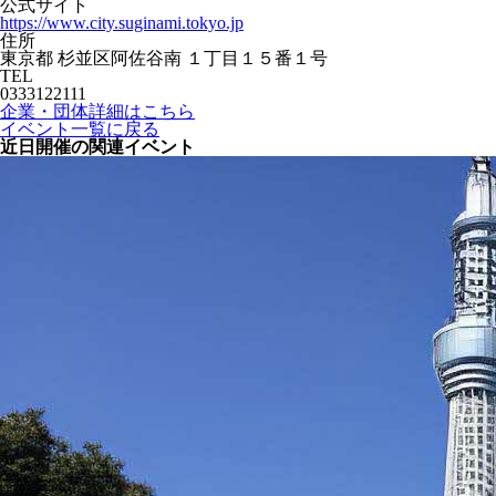
公式サイト
https://www.city.suginami.tokyo.jp
住所
東京都 杉並区阿佐谷南 １丁目１５番１号
TEL
0333122111
企業・団体詳細はこちら
イベント一覧に戻る
近日開催の関連イベント