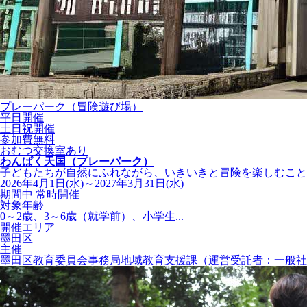
プレーパーク（冒険遊び場）
平日開催
土日祝開催
参加費無料
おむつ交換室あり
わんぱく天国（プレーパーク）
子どもたちが自然にふれながら、いきいきと冒険を楽しむことが
2026年4月1日(水)～2027年3月31日(水)
期間中 常時開催
対象年齢
0～2歳、3～6歳（就学前）、小学生...
開催エリア
墨田区
主催
墨田区教育委員会事務局地域教育支援課（運営受託者：一般社