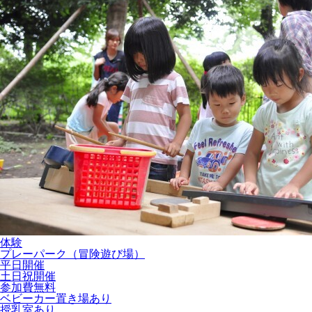
体験
プレーパーク（冒険遊び場）
平日開催
土日祝開催
参加費無料
ベビーカー置き場あり
授乳室あり