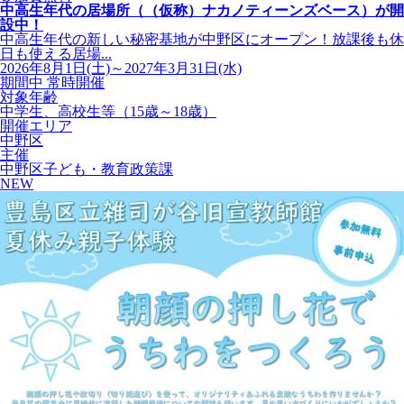
中高生年代の居場所（（仮称）ナカノティーンズベース）が開
設中！
中高生年代の新しい秘密基地が中野区にオープン！放課後も休
日も使える居場...
2026年8月1日(土)～2027年3月31日(水)
期間中 常時開催
対象年齢
中学生、高校生等（15歳～18歳）
開催エリア
中野区
主催
中野区子ども・教育政策課
NEW