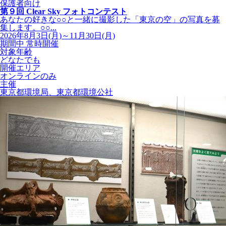
保護者向け
第９回 Clear Sky フォトコンテスト
あなたの好きな○○と一緒に撮影した「東京の空」の写真を募
集します。○○...
2026年8月3日(月)～11月30日(月)
期間中 常時開催
対象年齢
どなたでも
開催エリア
オンラインのみ
主催
東京都環境局、東京都環境公社