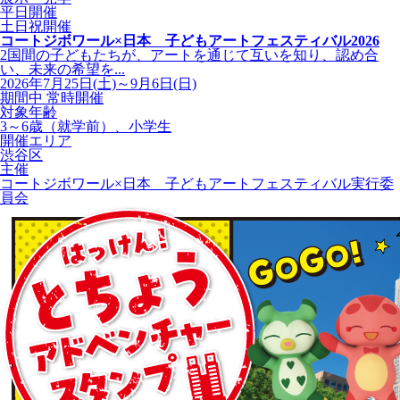
平日開催
土日祝開催
コートジボワール×日本 子どもアートフェスティバル2026
2国間の子どもたちが、アートを通じて互いを知り、認め合
い、未来の希望を...
2026年7月25日(土)～9月6日(日)
期間中 常時開催
対象年齢
3～6歳（就学前）、小学生
開催エリア
渋谷区
主催
コートジボワール×日本 子どもアートフェスティバル実行委
員会