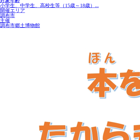
対象年齢
小学生、中学生、高校生等（15歳～18歳）...
開催エリア
調布市
主催
調布市郷土博物館