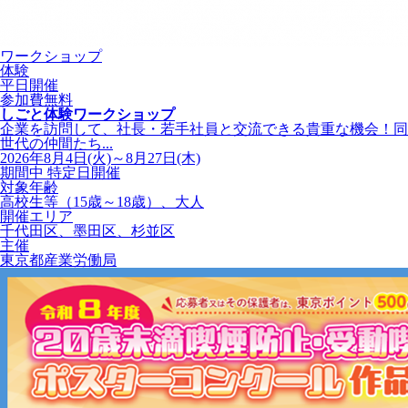
ワークショップ
体験
平日開催
参加費無料
しごと体験ワークショップ
企業を訪問して、社長・若手社員と交流できる貴重な機会！同
世代の仲間たち...
2026年8月4日(火)～8月27日(木)
期間中 特定日開催
対象年齢
高校生等（15歳～18歳）、大人
開催エリア
千代田区、墨田区、杉並区
主催
東京都産業労働局