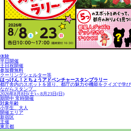
体験
平日開催
土日祝開催
参加費無料
クーリングシェルター等
はっけん！とちょうアドベンチャースタンプラリー
都庁舎内のスポットを巡り、都庁の魅力や機能をクイズで学び
ながらスタンプ...
2026年8月8日(土)～8月23日(日)
期間中 常時開催
対象年齢
小学生、大人
開催エリア
新宿区
主催
東京都