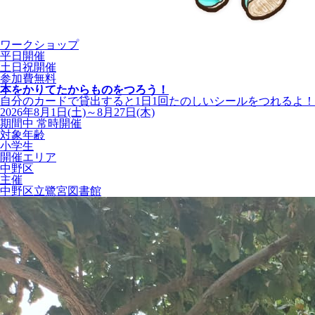
ワークショップ
平日開催
土日祝開催
参加費無料
本をかりてたからものをつろう！
自分のカードで貸出すると1日1回たのしいシールをつれるよ！
2026年8月1日(土)～8月27日(木)
期間中 常時開催
対象年齢
小学生
開催エリア
中野区
主催
中野区立鷺宮図書館