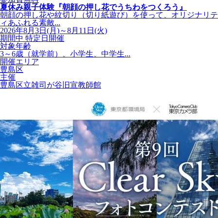
夏休み親子体験『朝顔の押し花でうちわをつくろう』
朝顔の押し花や紋切り（切り紙遊び）を使って、オリジナリテ
ィあふれる素敵...
2026年8月3日(月)～8月11日(火)
期間中 特定日開催
対象年齢
3～6歳（就学前）、小学生、中学生...
開催エリア
豊島区
主催
豊島区立雑司が谷旧宣教師館