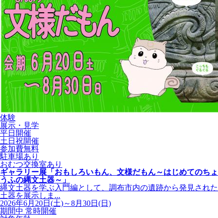
体験
展示・見学
平日開催
土日祝開催
参加費無料
駐車場あり
おむつ交換室あり
ギャラリー展「おもしろいもん、文様だもん～はじめてのちょ
うふの縄文土器～」
縄文土器を学ぶ入門編として、調布市内の遺跡から発見された
土器を展示しま...
2026年6月20日(土)～8月30日(日)
期間中 常時開催