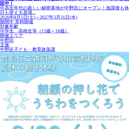
設中！
中高生年代の新しい秘密基地が中野区にオープン！放課後も休
日も使える居場...
2026年8月1日(土)～2027年3月31日(水)
期間中 常時開催
対象年齢
中学生、高校生等（15歳～18歳）
開催エリア
中野区
主催
中野区子ども・教育政策課