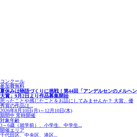
コンクール
参加費無料
夏休みは物語づくりに挑戦！第44回「アンデルセンのメルヘン
大賞」9月2日より作品募集開始
思ったことや感じたことをお話にしてみませんか？ 大賞、優
秀賞の作品は...
2026年8月10日(月)～12月10日(木)
期間中 常時開催
対象年齢
3～6歳（就学前）、小学生、中学生...
開催エリア
千代田区、中央区、港区...