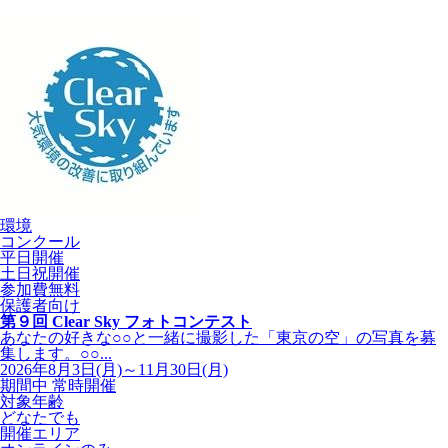
環境
コンクール
平日開催
土日祝開催
参加費無料
保護者向け
第９回 Clear Sky フォトコンテスト
あなたの好きな○○と一緒に撮影した「東京の空」の写真を募
集します。○○...
2026年8月3日(月)～11月30日(月)
期間中 常時開催
対象年齢
どなたでも
開催エリア