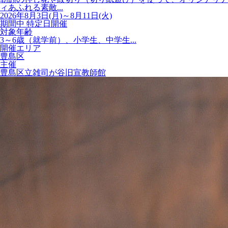
ィあふれる素敵...
2026年8月3日(月)～8月11日(火)
期間中 特定日開催
対象年齢
3～6歳（就学前）、小学生、中学生...
開催エリア
豊島区
主催
豊島区立雑司が谷旧宣教師館