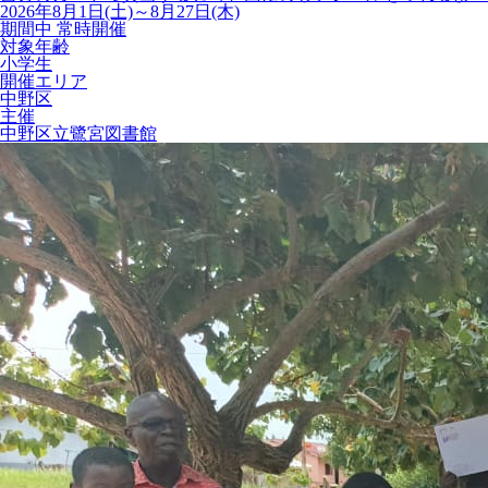
2026年8月1日(土)～8月27日(木)
期間中 常時開催
対象年齢
小学生
開催エリア
中野区
主催
中野区立鷺宮図書館