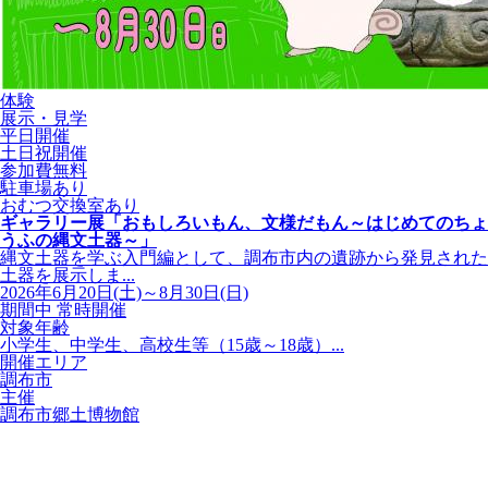
体験
展示・見学
平日開催
土日祝開催
参加費無料
駐車場あり
おむつ交換室あり
ギャラリー展「おもしろいもん、文様だもん～はじめてのちょ
うふの縄文土器～」
縄文土器を学ぶ入門編として、調布市内の遺跡から発見された
土器を展示しま...
2026年6月20日(土)～8月30日(日)
期間中 常時開催
対象年齢
小学生、中学生、高校生等（15歳～18歳）...
開催エリア
調布市
主催
調布市郷土博物館