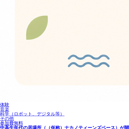
体験
音楽
科学（ロボット、デジタル等）
その他
参加費無料
中高生年代の居場所（（仮称）ナカノティーンズベース）が開