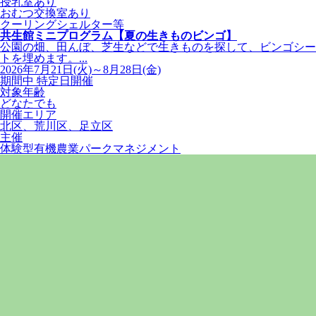
授乳室あり
おむつ交換室あり
クーリングシェルター等
共生館ミニプログラム【夏の生きものビンゴ】
公園の畑、田んぼ、芝生などで生きものを探して、ビンゴシー
トを埋めます。...
2026年7月21日(火)～8月28日(金)
期間中 特定日開催
対象年齢
どなたでも
開催エリア
北区、荒川区、足立区
主催
体験型有機農業パークマネジメント