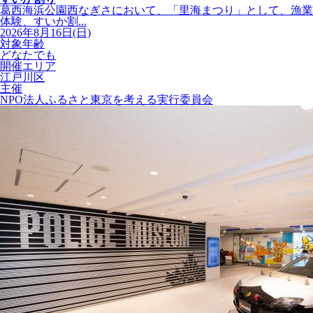
葛西海浜公園西なぎさにおいて、「里海まつり」として、漁業
体験、すいか割...
2026年8月16日(日)
対象年齢
どなたでも
開催エリア
江戸川区
主催
NPO法人ふるさと東京を考える実行委員会