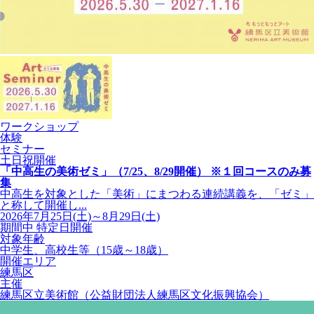
ワークショップ
体験
セミナー
土日祝開催
「中高生の美術ゼミ」（7/25、8/29開催） ※１回コースのみ募
集
中高生を対象とした「美術」にまつわる連続講義を、「ゼミ」
と称して開催し...
2026年7月25日(土)～8月29日(土)
期間中 特定日開催
対象年齢
中学生、高校生等（15歳～18歳）
開催エリア
練馬区
主催
練馬区立美術館（公益財団法人練馬区文化振興協会）