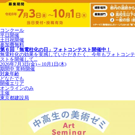
コンクール
平日開催
土日祝開催
参加費無料
第６回「無電柱化の日」フォトコンテスト開催中！
無電柱化の効果を実感していただきたく、今年もフォトコンテ
ストを開催して...
2026年7月3日(金)～10月1日(木)
期間中 常時開催
対象年齢
どなたでも
開催エリア
オンラインのみ
主催
東京都建設局