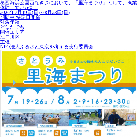
葛西海浜公園西なぎさにおいて、「里海まつり」として、漁業
体験、すいか割...
2026年7月19日(日)～8月23日(日)
期間中 特定日開催
対象年齢
どなたでも
開催エリア
江戸川区
主催
NPO法人ふるさと東京を考える実行委員会