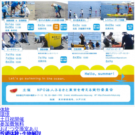
体験
環境
土日祝開催
参加費無料
おむつ交換室あり
投網体験+生物解説