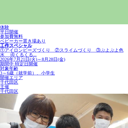
体験
平日開催
参加費無料
ベビーカー置き場あり
工作スペシャル
①アイロンビーズづくり ②スライムづくり ③ぷよぷよ色
水 ④くるくる...
2026年7月21日(火)～8月28日(金)
期間中 特定日開催
対象年齢
3～6歳（就学前）、小学生
開催エリア
千代田区
主催
千代田区