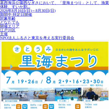
葛西海浜公園西なぎさにおいて、「里海まつり」として、漁業
体験、すいか割...
2026年8月16日(日)～8月30日(日)
期間中 特定日開催
対象年齢
どなたでも
開催エリア
江戸川区
主催
NPO法人ふるさと東京を考える実行委員会