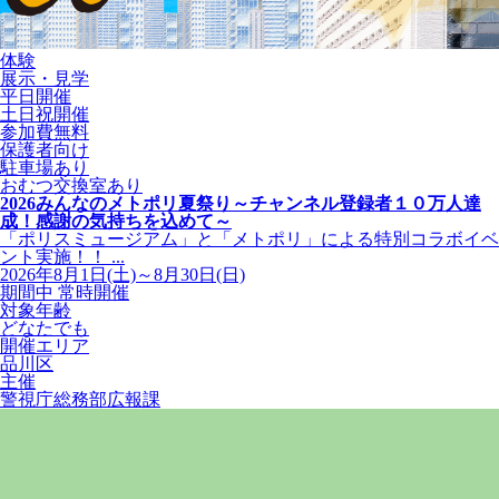
体験
展示・見学
平日開催
土日祝開催
参加費無料
保護者向け
駐車場あり
おむつ交換室あり
2026みんなのメトポリ夏祭り～チャンネル登録者１０万人達
成！感謝の気持ちを込めて～
「ポリスミュージアム」と「メトポリ」による特別コラボイベ
ント実施！！ ...
2026年8月1日(土)～8月30日(日)
期間中 常時開催
対象年齢
どなたでも
開催エリア
品川区
主催
警視庁総務部広報課