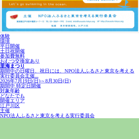
体験
環境
平日開催
土日祝開催
参加費無料
おむつ交換室あり
里海まつり
期間中の日曜日、祝日には、NPO法人ふるさと東京を考える
実行委員会主催...
2026年7月19日(日)～8月30日(日)
期間中 特定日開催
対象年齢
どなたでも
開催エリア
江戸川区
主催
NPO法人ふるさと東京を考える実行委員会