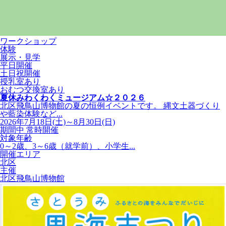
ワークショップ
体験
展示・見学
平日開催
土日祝開催
授乳室あり
おむつ交換室あり
夏休みわくわくミュージアム☆２０２６
北区飛鳥山博物館の夏の恒例イベントです。 縄文土器づくり
や藍染体験など...
2026年7月18日(土)～8月30日(日)
期間中 常時開催
対象年齢
0～2歳、3～6歳（就学前）、小学生...
開催エリア
北区
主催
北区飛鳥山博物館