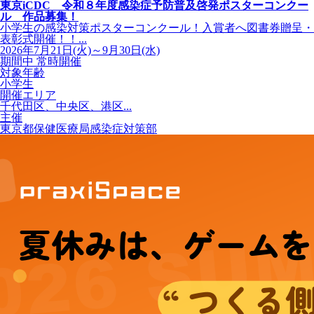
東京iCDC 令和８年度感染症予防普及啓発ポスターコンクー
ル 作品募集！
小学生の感染対策ポスターコンクール！入賞者へ図書券贈呈・
表彰式開催！！...
2026年7月21日(火)～9月30日(水)
期間中 常時開催
対象年齢
小学生
開催エリア
千代田区、中央区、港区...
主催
東京都保健医療局感染症対策部