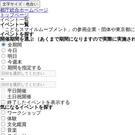
文字サイズ・色合い
都庁総合ホームページ
トップページ
イベント一覧
イベント一覧
「こどもスマイルムーブメント」の参画企業・団体や東京都に
イベントを探す
開催期間を選ぶ
（あくまで期間になりますので実際に実施さ
全期間
今日
明日
今週末
期間を指定する
～
平日開催
土日祝開催
終了したイベントを表示する
気になるイベントを探す
ワークショップ
体験
文化鑑賞
音楽