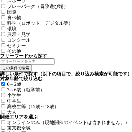
スポーツ
プレーパーク（冒険遊び場）
国際
食べ物
科学（ロボット、デジタル等）
環境
展示・見学
コンクール
セミナー
その他
フリーワードから探す
詳しい条件で探す
（以下の項目で、絞り込み検索が可能です）
対象年齢で絞り込む
0～2歳
3～6歳（就学前）
小学生
中学生
高校生等（15歳～18歳）
大人
開催エリアを選ぶ
オンラインのみ（現地開催のイベントは含まれません。）
東京都全域