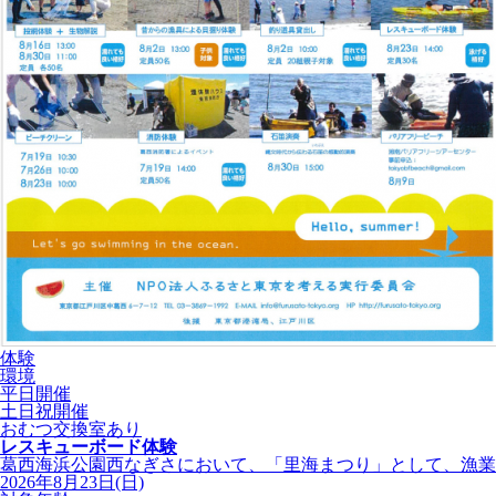
体験
環境
平日開催
土日祝開催
おむつ交換室あり
レスキューボード体験
葛西海浜公園西なぎさにおいて、「里海まつり」として、漁業体
2026年8月23日(日)