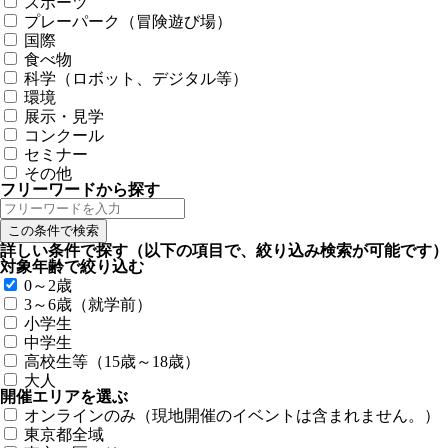
スポーツ
プレーパーク（冒険遊び場）
国際
食べ物
科学（ロボット、デジタル等）
環境
展示・見学
コンクール
セミナー
その他
フリーワードから探す
詳しい条件で探す
（以下の項目で、絞り込み検索が可能です）
対象年齢で絞り込む
0～2歳
3～6歳（就学前）
小学生
中学生
高校生等（15歳～18歳）
大人
開催エリアを選ぶ
オンラインのみ（現地開催のイベントは含まれません。）
東京都全域