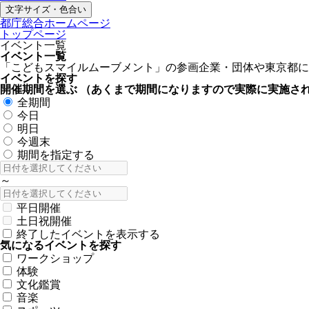
文字サイズ・色合い
都庁総合ホームページ
トップページ
イベント一覧
イベント一覧
「こどもスマイルムーブメント」の参画企業・団体や東京都に
イベントを探す
開催期間を選ぶ
（あくまで期間になりますので実際に実施さ
全期間
今日
明日
今週末
期間を指定する
～
平日開催
土日祝開催
終了したイベントを表示する
気になるイベントを探す
ワークショップ
体験
文化鑑賞
音楽