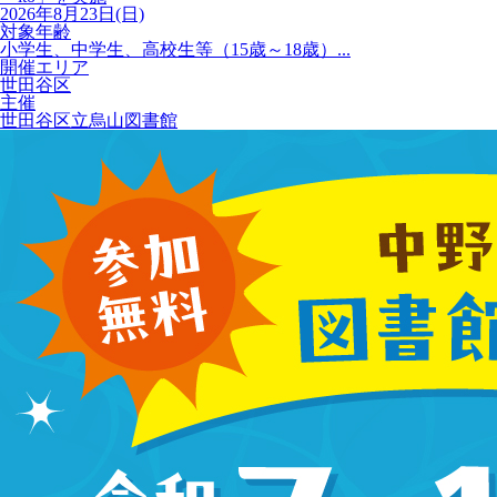
2026年8月23日(日)
対象年齢
小学生、中学生、高校生等（15歳～18歳）...
開催エリア
世田谷区
主催
世田谷区立烏山図書館