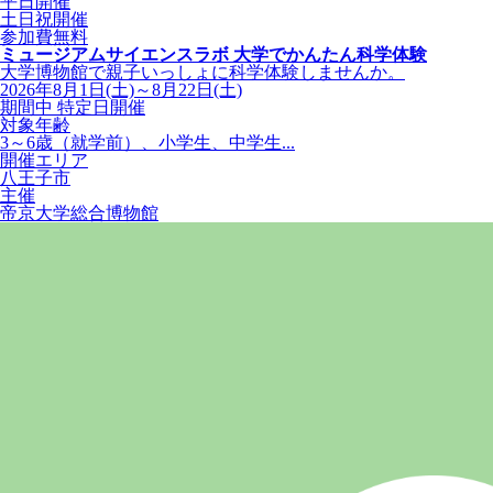
平日開催
土日祝開催
参加費無料
ミュージアムサイエンスラボ 大学でかんたん科学体験
大学博物館で親子いっしょに科学体験しませんか。
2026年8月1日(土)～8月22日(土)
期間中 特定日開催
対象年齢
3～6歳（就学前）、小学生、中学生...
開催エリア
八王子市
主催
帝京大学総合博物館