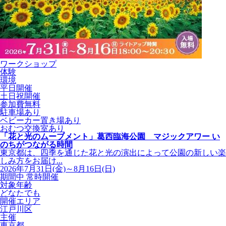
ワークショップ
体験
環境
平日開催
土日祝開催
参加費無料
駐車場あり
ベビーカー置き場あり
おむつ交換室あり
「花と光のムーブメント」葛西臨海公園 マジックアワー い
のちがつながる時間
東京都は、四季を通じた花と光の演出によって公園の新しい楽
しみ方をお届け...
2026年7月31日(金)～8月16日(日)
期間中 常時開催
対象年齢
どなたでも
開催エリア
江戸川区
主催
東京都