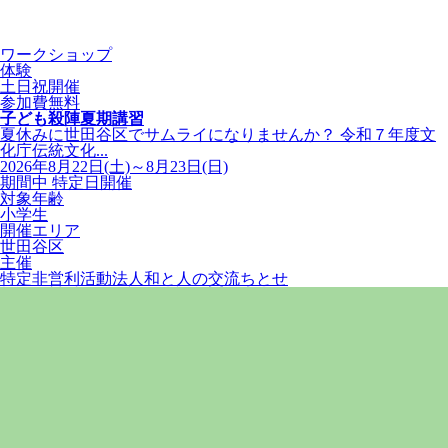
ワークショップ
体験
土日祝開催
参加費無料
子ども殺陣夏期講習
夏休みに世田谷区でサムライになりませんか？ 令和７年度文
化庁伝統文化...
2026年8月22日(土)～8月23日(日)
期間中 特定日開催
対象年齢
小学生
開催エリア
世田谷区
主催
特定非営利活動法人和と人の交流ちとせ