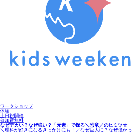
ワークショップ
体験
土日祝開催
参加費無料
なぜデカい？なぜ強い？「元素」で探る＼恐竜／のヒミツ☆
＼理科が好きになるきっかけにも！／なぜ巨大に？なぜ強かっ