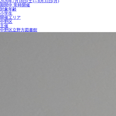
2026年7月18日(土)～8月31日(月)
期間中 常時開催
対象年齢
小学生
開催エリア
中野区
主催
中野区立野方図書館