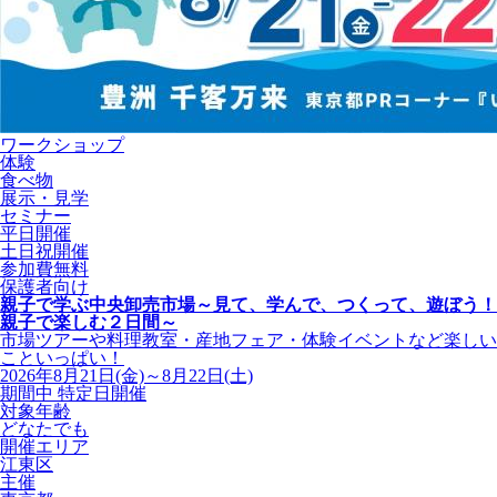
ワークショップ
体験
食べ物
展示・見学
セミナー
平日開催
土日祝開催
参加費無料
保護者向け
親子で学ぶ中央卸売市場～見て、学んで、つくって、遊ぼう！
親子で楽しむ２日間～
市場ツアーや料理教室・産地フェア・体験イベントなど楽しい
こといっぱい！
2026年8月21日(金)～8月22日(土)
期間中 特定日開催
対象年齢
どなたでも
開催エリア
江東区
主催