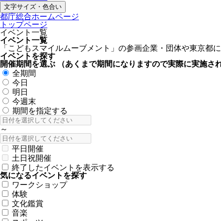
文字サイズ・色合い
都庁総合ホームページ
トップページ
イベント一覧
イベント一覧
「こどもスマイルムーブメント」の参画企業・団体や東京都に
イベントを探す
開催期間を選ぶ
（あくまで期間になりますので実際に実施さ
全期間
今日
明日
今週末
期間を指定する
～
平日開催
土日祝開催
終了したイベントを表示する
気になるイベントを探す
ワークショップ
体験
文化鑑賞
音楽