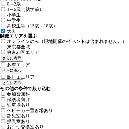
0～2歳
3～6歳（就学前）
小学生
中学生
高校生等（15歳～18歳）
大人
開催エリアを選ぶ
オンラインのみ（現地開催のイベントは含まれません。）
東京都全域
東京23区エリア
さらに表示
多摩エリア
さらに表示
島しょエリア
さらに表示
その他の条件で絞り込む
参加費無料
保護者向け
駐車場あり
ベビーカー置き場あり
託児室あり
授乳室あり
おむつ交換室あり