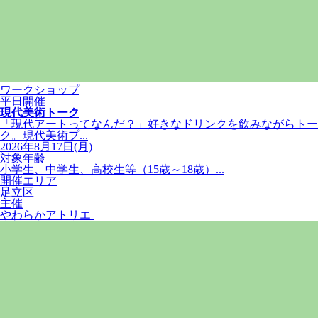
ワークショップ
平日開催
現代美術トーク
「現代アートってなんだ？」好きなドリンクを飲みながらトー
ク。現代美術プ...
2026年8月17日(月)
対象年齢
小学生、中学生、高校生等（15歳～18歳）...
開催エリア
足立区
主催
やわらかアトリエ