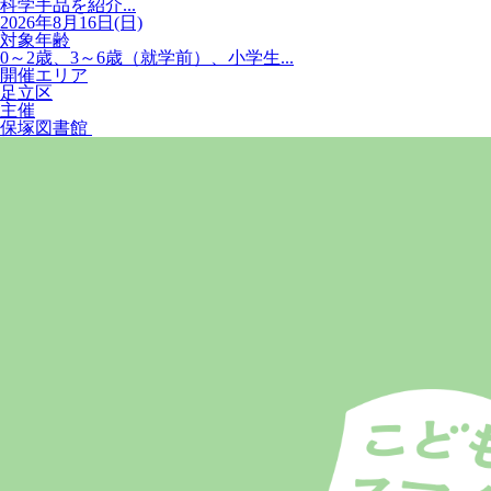
科学手品を紹介...
2026年8月16日(日)
対象年齢
0～2歳、3～6歳（就学前）、小学生...
開催エリア
足立区
主催
保塚図書館