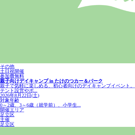
その他
土日祝開催
参加費無料
親子向けデイキャンプ in たけのつカー＆パーク
親子で気軽に楽しめる、初心者向けのデイキャンプイベント。
テント設営やポ...
2026年8月22日(土)
対象年齢
0～2歳、3～6歳（就学前）、小学生...
開催エリア
足立区
主催
足立区