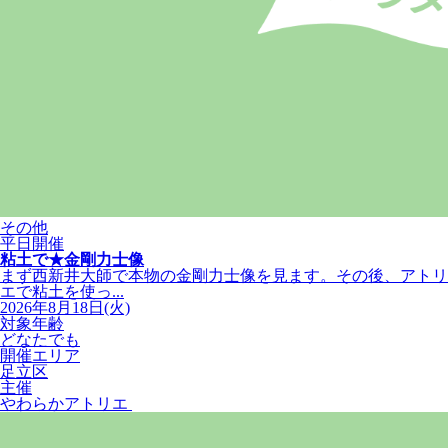
その他
平日開催
粘土で★金剛力士像
まず西新井大師で本物の金剛力士像を見ます。その後、アトリ
エで粘土を使っ...
2026年8月18日(火)
対象年齢
どなたでも
開催エリア
足立区
主催
やわらかアトリエ