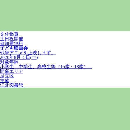
文化鑑賞
土日祝開催
参加費無料
子ども映画会
戦争アニメを上映します。
2026年8月15日(土)
対象年齢
小学生、中学生、高校生等（15歳～18歳）...
開催エリア
足立区
主催
江北図書館