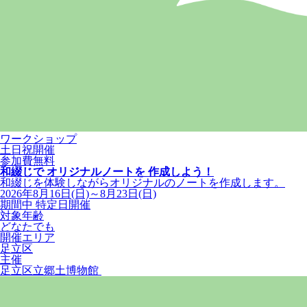
ワークショップ
土日祝開催
参加費無料
和綴じで オリジナルノートを 作成しよう！
和綴じを体験しながらオリジナルのノートを作成します。
2026年8月16日(日)～8月23日(日)
期間中 特定日開催
対象年齢
どなたでも
開催エリア
足立区
主催
足立区立郷土博物館