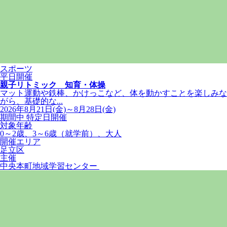
スポーツ
平日開催
親子リトミック 知育・体操
マット運動や鉄棒、かけっこなど、体を動かすことを楽しみな
がら、基礎的な...
2026年8月21日(金)～8月28日(金)
期間中 特定日開催
対象年齢
0～2歳、3～6歳（就学前）、大人
開催エリア
足立区
主催
中央本町地域学習センター