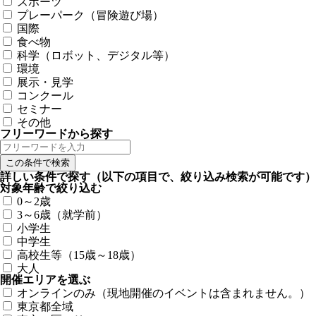
スポーツ
プレーパーク（冒険遊び場）
国際
食べ物
科学（ロボット、デジタル等）
環境
展示・見学
コンクール
セミナー
その他
フリーワードから探す
詳しい条件で探す
（以下の項目で、絞り込み検索が可能です）
対象年齢で絞り込む
0～2歳
3～6歳（就学前）
小学生
中学生
高校生等（15歳～18歳）
大人
開催エリアを選ぶ
オンラインのみ（現地開催のイベントは含まれません。）
東京都全域