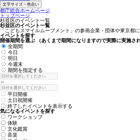
文字サイズ・色合い
都庁総合ホームページ
トップページ
杉並区のイベント一覧
杉並区のイベント一覧
「こどもスマイルムーブメント」の参画企業・団体や東京都に
イベントを探す
開催期間を選ぶ
（あくまで期間になりますので実際に実施さ
全期間
今日
明日
今週末
期間を指定する
～
平日開催
土日祝開催
終了したイベントを表示する
気になるイベントを探す
ワークショップ
体験
文化鑑賞
音楽