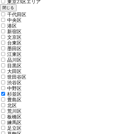
東京23区エリア
閉じる
千代田区
中央区
港区
新宿区
文京区
台東区
墨田区
江東区
品川区
目黒区
大田区
世田谷区
渋谷区
中野区
杉並区
豊島区
北区
荒川区
板橋区
練馬区
足立区
葛飾区