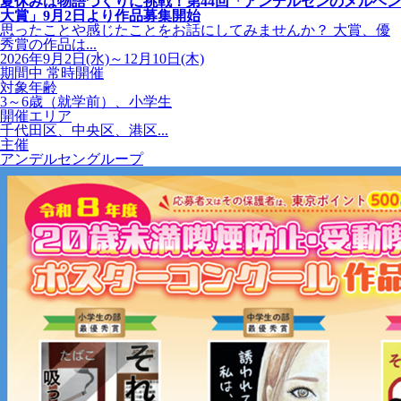
夏休みは物語づくりに挑戦！第44回「アンデルセンのメルヘン
大賞」9月2日より作品募集開始
思ったことや感じたことをお話にしてみませんか？ 大賞、優
秀賞の作品は...
2026年9月2日(水)～12月10日(木)
期間中 常時開催
対象年齢
3～6歳（就学前）、小学生
開催エリア
千代田区、中央区、港区...
主催
アンデルセングループ