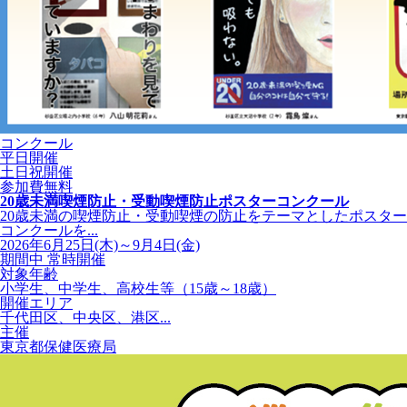
コンクール
平日開催
土日祝開催
参加費無料
20歳未満喫煙防止・受動喫煙防止ポスターコンクール
20歳未満の喫煙防止・受動喫煙の防止をテーマとしたポスター
コンクールを...
2026年6月25日(木)～9月4日(金)
期間中 常時開催
対象年齢
小学生、中学生、高校生等（15歳～18歳）
開催エリア
千代田区、中央区、港区...
主催
東京都保健医療局