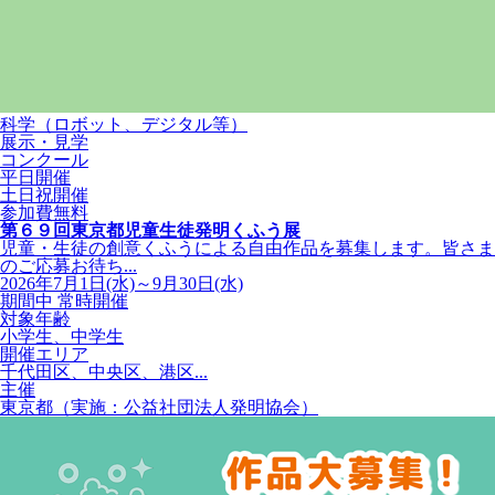
科学（ロボット、デジタル等）
展示・見学
コンクール
平日開催
土日祝開催
参加費無料
第６９回東京都児童生徒発明くふう展
児童・生徒の創意くふうによる自由作品を募集します。皆さま
のご応募お待ち...
2026年7月1日(水)～9月30日(水)
期間中 常時開催
対象年齢
小学生、中学生
開催エリア
千代田区、中央区、港区...
主催
東京都（実施：公益社団法人発明協会）