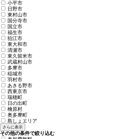
小平市
日野市
東村山市
国分寺市
国立市
福生市
狛江市
東大和市
清瀬市
東久留米市
武蔵村山市
多摩市
稲城市
羽村市
あきる野市
西東京市
瑞穂町
日の出町
檜原村
奥多摩町
島しょエリア
さらに表示
その他の条件で絞り込む