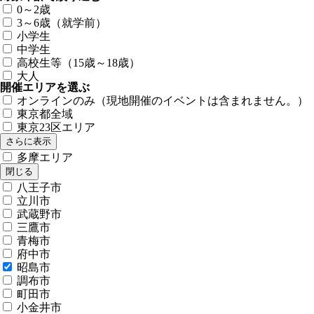
0～2歳
3～6歳（就学前）
小学生
中学生
高校生等（15歳～18歳）
大人
開催エリアを選ぶ
オンラインのみ（現地開催のイベントは含まれません。）
東京都全域
東京23区エリア
さらに表示
多摩エリア
閉じる
八王子市
立川市
武蔵野市
三鷹市
青梅市
府中市
昭島市
調布市
町田市
小金井市