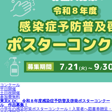
コンクール
平日開催
土日祝開催
参加費無料
東京iCDC 令和８年度感染症予防普及啓発ポスターコンクー
ル 作品募集！
小学生の感染対策ポスターコンクール！入賞者へ図書券贈呈・