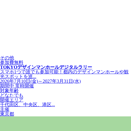
その他
参加費無料
TOKYOデザインマンホールデジタルラリー
スマホ1つで誰でも参加可能！都内のデザインマンホールや観
光スポットを巡...
2026年7月10日(金)～2027年3月31日(水)
期間中 常時開催
対象年齢
どなたでも
開催エリア
千代田区、中央区、港区...
主催
東京都