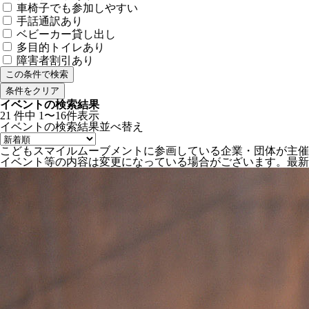
車椅子でも参加しやすい
手話通訳あり
ベビーカー貸し出し
多目的トイレあり
障害者割引あり
条件をクリア
イベントの検索結果
21
件中
1〜16件表示
イベントの検索結果
並べ替え
こどもスマイルムーブメントに参画している企業・団体が主催
イベント等の内容は変更になっている場合がございます。最新