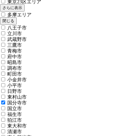
東京23区エリア
さらに表示
多摩エリア
閉じる
八王子市
立川市
武蔵野市
三鷹市
青梅市
府中市
昭島市
調布市
町田市
小金井市
小平市
日野市
東村山市
国分寺市
国立市
福生市
狛江市
東大和市
清瀬市