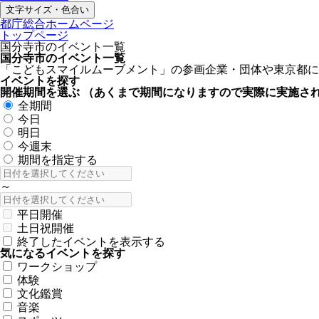
文字サイズ・色合い
都庁総合ホームページ
トップページ
国分寺市のイベント一覧
国分寺市のイベント一覧
「こどもスマイルムーブメント」の参画企業・団体や東京都に
イベントを探す
開催期間を選ぶ
（あくまで期間になりますので実際に実施さ
全期間
今日
明日
今週末
期間を指定する
～
平日開催
土日祝開催
終了したイベントを表示する
気になるイベントを探す
ワークショップ
体験
文化鑑賞
音楽