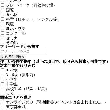
スポーツ
プレーパーク（冒険遊び場）
国際
食べ物
科学（ロボット、デジタル等）
環境
展示・見学
コンクール
セミナー
その他
フリーワードから探す
詳しい条件で探す
（以下の項目で、絞り込み検索が可能です）
対象年齢で絞り込む
0～2歳
3～6歳（就学前）
小学生
中学生
高校生等（15歳～18歳）
大人
開催エリアを選ぶ
オンラインのみ（現地開催のイベントは含まれません。）
東京都全域