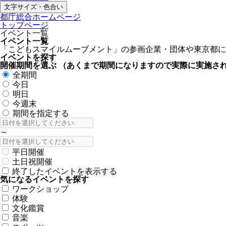
文字サイズ・色合い
都庁総合ホームページ
トップページ
イベント一覧
イベント一覧
「こどもスマイルムーブメント」の参画企業・団体や東京都に
イベントを探す
開催期間を選ぶ
（あくまで期間になりますので実際に実施さ
全期間
今日
明日
今週末
期間を指定する
～
平日開催
土日祝開催
終了したイベントを表示する
気になるイベントを探す
ワークショップ
体験
文化鑑賞
音楽