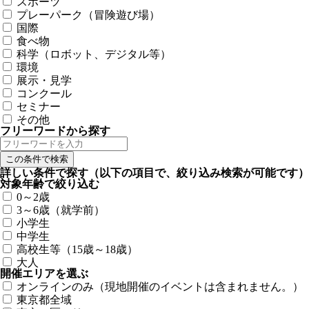
スポーツ
プレーパーク（冒険遊び場）
国際
食べ物
科学（ロボット、デジタル等）
環境
展示・見学
コンクール
セミナー
その他
フリーワードから探す
詳しい条件で探す
（以下の項目で、絞り込み検索が可能です）
対象年齢で絞り込む
0～2歳
3～6歳（就学前）
小学生
中学生
高校生等（15歳～18歳）
大人
開催エリアを選ぶ
オンラインのみ（現地開催のイベントは含まれません。）
東京都全域