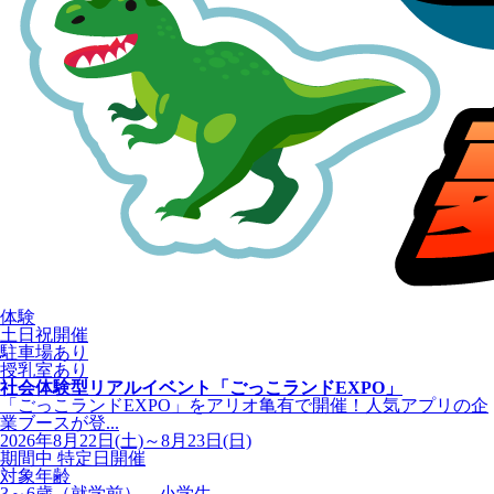
体験
土日祝開催
駐車場あり
授乳室あり
社会体験型リアルイベント「ごっこランドEXPO」
「ごっこランドEXPO」をアリオ亀有で開催！人気アプリの企
業ブースが登...
2026年8月22日(土)～8月23日(日)
期間中 特定日開催
対象年齢
3～6歳（就学前）、小学生