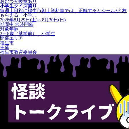
おむつ交換室あり
小学生クイズ祭り
毎週土日祝に福生市郷土資料室では、正解するとシールが1枚
もらえる「小学...
2026年8月29日(土)～8月30日(日)
期間中 常時開催
対象年齢
3～6歳（就学前）、小学生
開催エリア
福生市
主催
福生市教育委員会