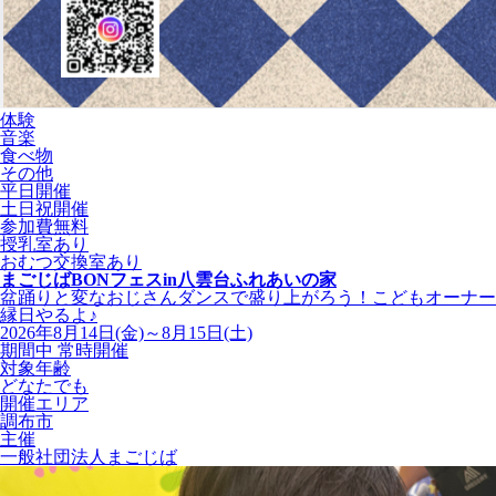
体験
音楽
食べ物
その他
平日開催
土日祝開催
参加費無料
授乳室あり
おむつ交換室あり
まごじばBONフェスin八雲台ふれあいの家
盆踊りと変なおじさんダンスで盛り上がろう！こどもオーナー
縁日やるよ♪
2026年8月14日(金)～8月15日(土)
期間中 常時開催
対象年齢
どなたでも
開催エリア
調布市
主催
一般社団法人まごじば