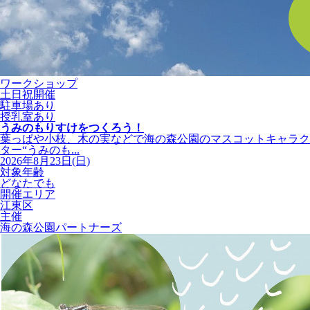
ワークショップ
土日祝開催
駐車場あり
授乳室あり
うみのもりすけをつくろう！
葉っぱや小枝、木の実などで海の森公園のマスコットキャラク
ター“うみのも...
2026年8月23日(日)
対象年齢
どなたでも
開催エリア
江東区
主催
海の森公園パートナーズ