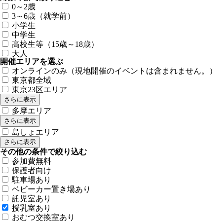
0～2歳
3～6歳（就学前）
小学生
中学生
高校生等（15歳～18歳）
大人
開催エリアを選ぶ
オンラインのみ（現地開催のイベントは含まれません。）
東京都全域
東京23区エリア
さらに表示
多摩エリア
さらに表示
島しょエリア
さらに表示
その他の条件で絞り込む
参加費無料
保護者向け
駐車場あり
ベビーカー置き場あり
託児室あり
授乳室あり
おむつ交換室あり