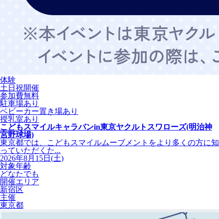
体験
土日祝開催
参加費無料
駐車場あり
ベビーカー置き場あり
授乳室あり
こどもスマイルキャラバンin東京ヤクルトスワローズ(明治神
宮野球場)
東京都では、こどもスマイルムーブメントをより多くの方に知
っていただくた...
2026年8月15日(土)
対象年齢
どなたでも
開催エリア
新宿区
主催
東京都