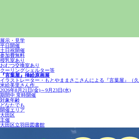
展示・見学
平日開催
土日祝開催
参加費無料
授乳室あり
おむつ交換室あり
クーリングシェルター等
『言葉屋』挿絵原画展
イラストレーター・もとやままさこさんによる『言葉屋』（久
米絵美里さん作...
2026年8月21日(金)～9月23日(水)
期間中 常時開催
対象年齢
どなたでも
開催エリア
大田区
主催
大田区立羽田図書館