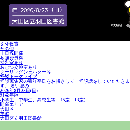
文化鑑賞
その他
土日祝開催
参加費無料
授乳室あり
おむつ交換室あり
クーリングシェルター等
怪談トークライブ
怪談蒐集家の響洋平氏をお招きして、怪談話をしていただきま
す。 暑い夏の...
2026年8月23日(日)
対象年齢
小学生、中学生、高校生等（15歳～18歳）...
開催エリア
大田区
主催
大田区立羽田図書館