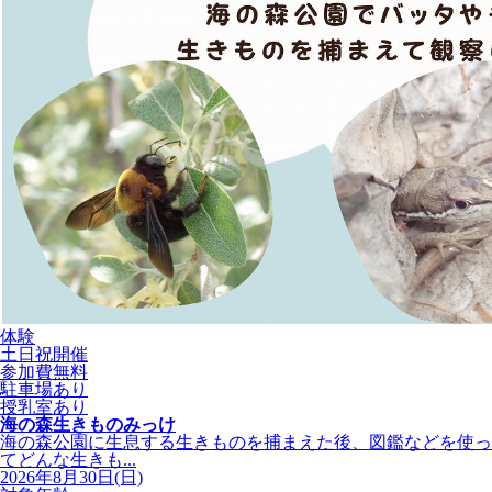
体験
土日祝開催
参加費無料
駐車場あり
授乳室あり
海の森生きものみっけ
海の森公園に生息する生きものを捕まえた後、図鑑などを使っ
てどんな生きも...
2026年8月30日(日)