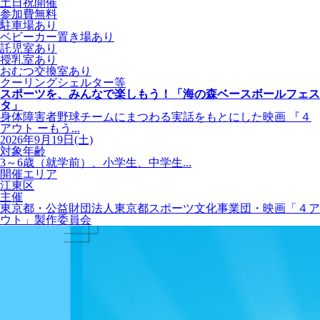
土日祝開催
参加費無料
駐車場あり
ベビーカー置き場あり
託児室あり
授乳室あり
おむつ交換室あり
クーリングシェルター等
スポーツを、みんなで楽しもう！「海の森ベースボールフェス
タ」
身体障害者野球チームにまつわる実話をもとにした映画 『４
アウト ーもう...
2026年9月19日(土)
対象年齢
3～6歳（就学前）、小学生、中学生...
開催エリア
江東区
主催
東京都・公益財団法人東京都スポーツ文化事業団・映画「４ア
ウト」製作委員会