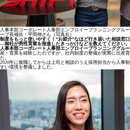
人事本部コーポレート人事部エンプロイープランニンググルー
ープ長補佐・平岡伸さん（写真右）
制度をもっと使いやすく！“お節介”なほど行き届いた相談窓口
―御社が男性育業を推進したきっかけなどを教えてください。
人事本部コーポレート人事部エンプロイープランニンググルー
産・育業を経験したのですが、社内制度の整備が実際に出産育
た。
2020年に復職してからは上司と相談のうえ採用担当から人
すい環境を整備しました。