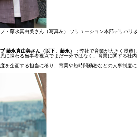
プ・藤永真由美さん（写真左） ソリューション本部デリバリ
プ 藤永真由美さん（以下、藤永）：
弊社で育業が大きく浸透し
児に携わる当事者視点でまだ十分ではなく、育業に関する社内
事制度を企画する担当に移り、育業や短時間勤務などの人事制度