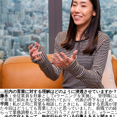
―社内の育業に対する理解はどのように浸透させていますか？
藤永：
全従業員を対象としてeラーニングを実施し、管理職に
て非常に前向きな文化が根付いており、代表の丹下をはじめ、
平岡：
私が上司に育業を相談したときにも、応援する意識が浸
た今回はどうしても育業したいと思っていました。前職での経
らって業務調整もスムーズに行うことができました。eラーニ
―その文化もあって、毎年行われている行事もあると聞きまし