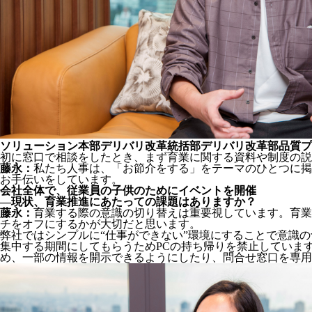
ソリューション本部デリバリ改革統括部デリバリ改革部品質プ
初に窓口で相談をしたとき、まず育業に関する資料や制度の
藤永：
私たち人事は、「お節介をする」をテーマのひとつに掲
お手伝いをしています。
会社全体で、従業員の子供のためにイベントを開催
―現状、育業推進にあたっての課題はありますか？
藤永：
育業する際の意識の切り替えは重要視しています。育業
チをオフにするかが大切だと思います。
弊社ではシンプルに“仕事ができない”環境にすることで意識
集中する期間にしてもらうためPCの持ち帰りを禁止していま
め、一部の情報を開示できるようにしたり、問合せ窓口を専用