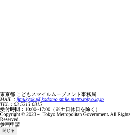
東京都 こどもスマイルムーブメント事務局
MAIL：
jimukyoku@kodomo-smile.metro.tokyo.lg.jp
TEL：03-5213-0815
受付時間：10:00~17:00（※土日休日を除く）
Copyright © 2023～ Tokyo Metropolitan Government. All Rights
Reserved.
参画申請
閉じる