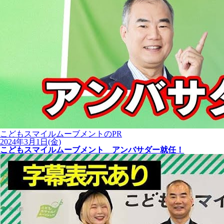
こどもスマイルムーブメントのPR
2024年3月1日(金)
こどもスマイルムーブメント アンバサダー就任！