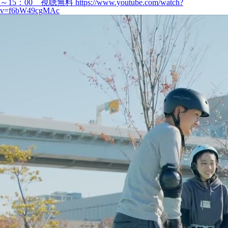
～15：00 視聴無料 https://www.youtube.com/watch?
v=f6bW49cgMAc