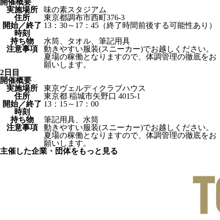
開催概要
実施場所
味の素スタジアム
住所
東京都調布市西町376-3
開始／終了
13：30～17：45（終了時間前後する可能性あり）
時刻
持ち物
水筒、タオル、筆記用具
注意事項
動きやすい服装(スニーカー)でお越しください。
夏場の稼働となりますので、体調管理の徹底をお
願いします。
2日目
開催概要
実施場所
東京ヴェルディクラブハウス
住所
東京都 稲城市矢野口 4015-1
開始／終了
13：15～17：00
時刻
持ち物
筆記用具、水筒
注意事項
動きやすい服装(スニーカー)でお越しください。
夏場の稼働となりますので、体調管理の徹底をお
願いします。
主催した企業・団体をもっと見る