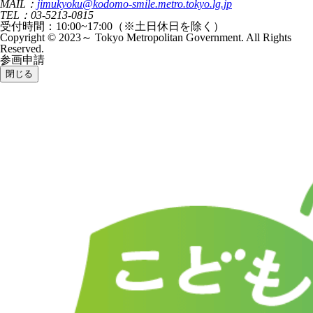
MAIL：
jimukyoku@kodomo-smile.metro.tokyo.lg.jp
TEL：03-5213-0815
受付時間：10:00~17:00（※土日休日を除く）
Copyright © 2023～ Tokyo Metropolitan Government. All Rights
Reserved.
参画申請
閉じる