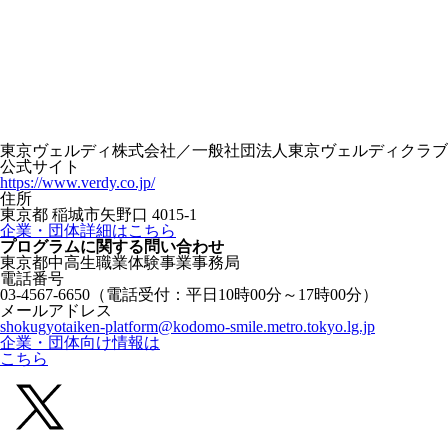
東京ヴェルディ株式会社／一般社団法人東京ヴェルディクラブ
公式サイト
https://www.verdy.co.jp/
住所
東京都 稲城市矢野口 4015-1
企業・団体詳細はこちら
プログラムに関する
問い合わせ
東京都中高生職業体験事業事務局
電話番号
03-4567-6650
（電話受付：平日10時00分～17時00分）
メールアドレス
shokugyotaiken-platform@kodomo-smile.metro.tokyo.lg.jp
企業・団体向け情報は
こちら