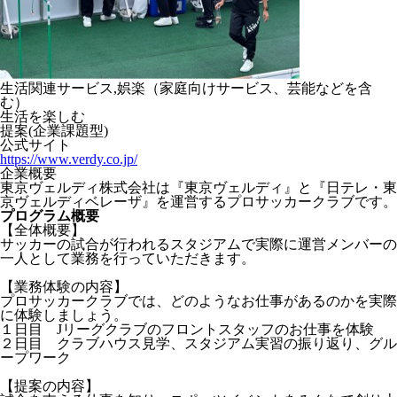
生活関連サービス,娯楽（家庭向けサービス、芸能などを含
む）
生活を楽しむ
提案(企業課題型)
公式サイト
https://www.verdy.co.jp/
企業概要
東京ヴェルディ株式会社は『東京ヴェルディ』と『日テレ・東
京ヴェルディベレーザ』を運営するプロサッカークラブです。
プログラム概要
【全体概要】
サッカーの試合が行われるスタジアムで実際に運営メンバーの
一人として業務を行っていただきます。
【業務体験の内容】
プロサッカークラブでは、どのようなお仕事があるのかを実際
に体験しましょう。
１日目 Jリーグクラブのフロントスタッフのお仕事を体験
２日目 クラブハウス見学、スタジアム実習の振り返り、グル
ープワーク
【提案の内容】