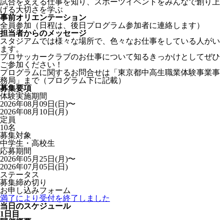
試合を支える仕事を知り、スポーツイベントをみんなで創り上
げる大切さを学ぶ
事前オリエンテーション
全員参加（日程は、後日プログラム参加者に連絡します）
担当者からのメッセージ
スタジアムでは様々な場所で、色々なお仕事をしている人がい
ます。
プロサッカークラブのお仕事について知るきっかけとしてぜひ
ご参加ください！
プログラムに関するお問合せは「東京都中高生職業体験事業事
務局」まで（プログラム下に記載）
募集要項
体験実施期間
2026年08月09日(日)〜
2026年08月10日(月)
定員
10名
募集対象
中学生・高校生
応募期間
2026年05月25日(月)〜
2026年07月05日(日)
ステータス
募集締め切り
お申し込みフォーム
満了により受付を終了しました
当日のスケジュール
1日目