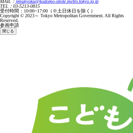
MAIL：
jimukyoku@kodomo-smile.metro.tokyo.lg.jp
TEL：03-5213-0815
受付時間：10:00~17:00（※土日休日を除く）
Copyright © 2023～ Tokyo Metropolitan Government. All Rights
Reserved.
参画申請
閉じる