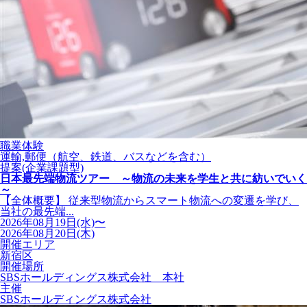
職業体験
運輸,郵便（航空、鉄道、バスなどを含む）
提案(企業課題型)
日本最先端物流ツアー ～物流の未来を学生と共に紡いでいく
～
【全体概要】 従来型物流からスマート物流への変遷を学び、
当社の最先端...
2026年08月19日(水)〜
2026年08月20日(木)
開催エリア
新宿区
開催場所
SBSホールディングス株式会社 本社
主催
SBSホールディングス株式会社