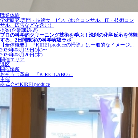
職業体験
学術研究,専門・技術サービス（総合コンサル、IT・技術コン
サル、広告などを含む）
提案(企業課題型)
プロの科学的クリーニング技術を学ぶ！洗剤の化学反応を体験
する、2日間限定の科学実験ラボ
【全体概要】 『KIREI produceの掃除』は一般的なイメージ...
2026年08月19日(水)〜
2026年08月20日(木)
開催エリア
港区
開催場所
おそうじ革命 『KIREI LABO』
主催
株式会社KIREI produce