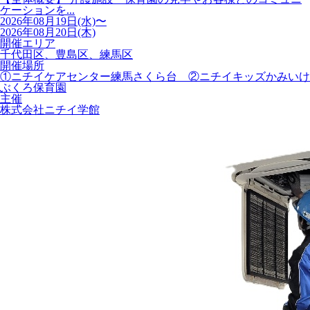
ケーションを...
2026年08月19日(水)〜
2026年08月20日(木)
開催エリア
千代田区、豊島区、練馬区
開催場所
①ニチイケアセンター練馬さくら台 ②ニチイキッズかみいけ
ぶくろ保育園
主催
株式会社ニチイ学館