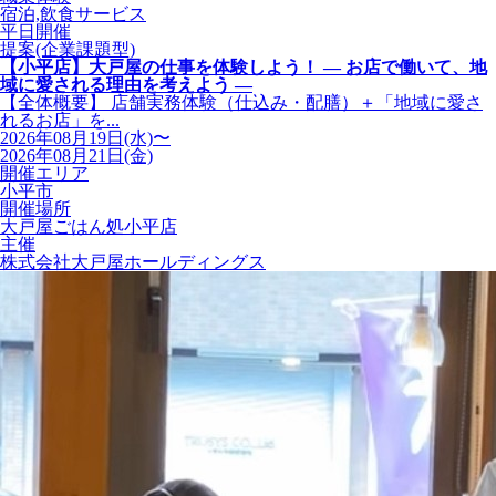
宿泊,飲食サービス
平日開催
提案(企業課題型)
【小平店】大戸屋の仕事を体験しよう！ ― お店で働いて、地
域に愛される理由を考えよう ―
【全体概要】 店舗実務体験（仕込み・配膳）＋「地域に愛さ
れるお店」を...
2026年08月19日(水)〜
2026年08月21日(金)
開催エリア
小平市
開催場所
大戸屋ごはん処小平店
主催
株式会社大戸屋ホールディングス