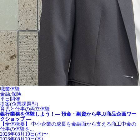
職業体験
金融,保険
平日開催
提案(企業課題型)
育児と仕事の両立体験
銀行業務を体験しよう！― 預金・融資から学ぶ商品企画ワー
クショップ ―
【全体概要】 中小企業の成長を金融面から支える商工中金の
仕事の体験を...
2026年08月19日(水)〜
2026年08月20日(木)