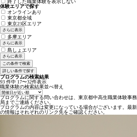
終了した職業体験を表示しない
体験エリアで探す
オンラインあり
東京都全域
東京23区エリア
さらに表示
多摩エリア
さらに表示
島しょエリア
さらに表示
詳しい条件で探す
プログラムの検索結果
93
件中
17〜32件表示
職業体験の検索結果
並べ替え
プログラムに関する問い合わせは、東京都中高生職業体験事務
局までご連絡ください。
プログラムの内容は変更になっている場合がございます。最新
の情報はそれぞれのリンク先をご確認ください。