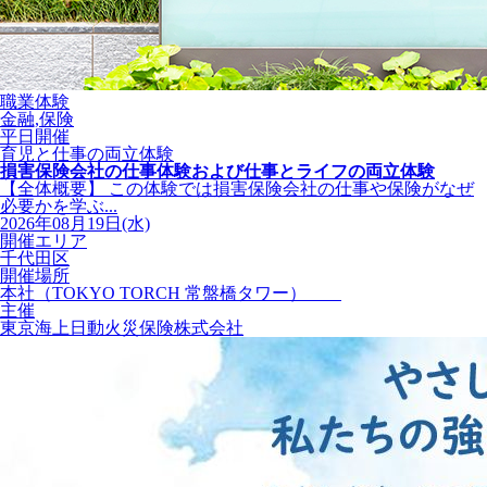
職業体験
金融,保険
平日開催
育児と仕事の両立体験
損害保険会社の仕事体験および仕事とライフの両立体験
【全体概要】 この体験では損害保険会社の仕事や保険がなぜ
必要かを学ぶ...
2026年08月19日(水)
開催エリア
千代田区
開催場所
本社（TOKYO TORCH 常盤橋タワー）
主催
東京海上日動火災保険株式会社