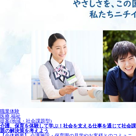
職業体験
医療,福祉
提案(地域・社会課題型)
介護、保育を体験して学ぶ！社会を支える仕事を通じて社会課
題の解決策を考えよう
【全体概要】 介護施設・保育園の見学やお客様とのコミュニ