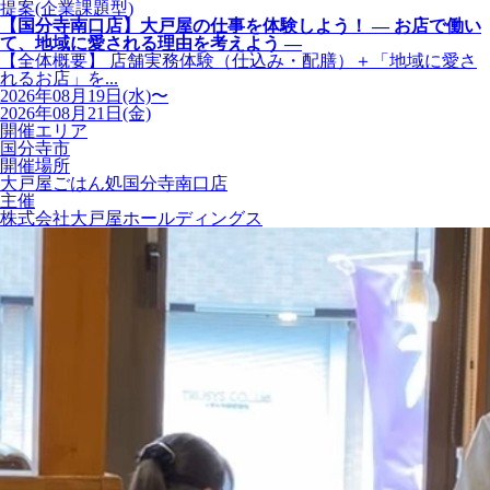
提案(企業課題型)
【国分寺南口店】大戸屋の仕事を体験しよう！ ― お店で働い
て、地域に愛される理由を考えよう ―
【全体概要】 店舗実務体験（仕込み・配膳）＋「地域に愛さ
れるお店」を...
2026年08月19日(水)〜
2026年08月21日(金)
開催エリア
国分寺市
開催場所
大戸屋ごはん処国分寺南口店
主催
株式会社大戸屋ホールディングス