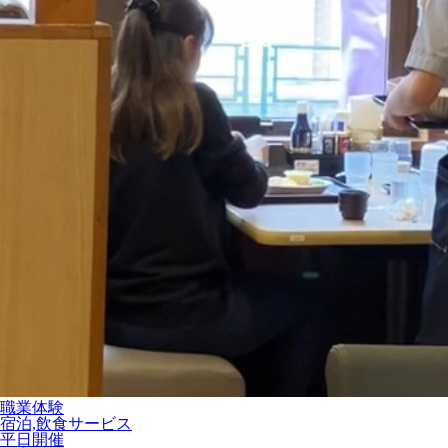
職業体験
宿泊,飲食サービス
平日開催