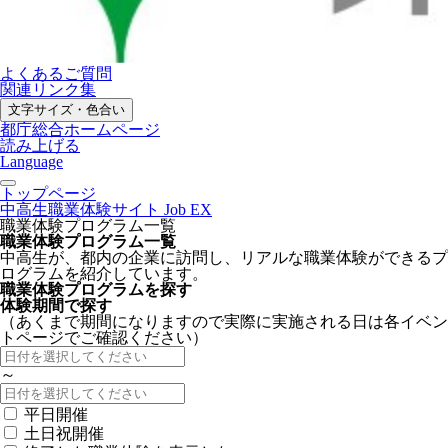
よくあるご質問
関連リンク集
文字サイズ・色合い
都庁総合ホームページ
読み上げる
Language
トップページ
中高生職業体験サイト Job EX
職業体験プログラム一覧
職業体験プログラム一覧
中高生が、都内の企業に訪問し、リアルな職業体験ができるプ
ログラムを紹介しています。
職業体験プログラムを探す
体験期間で探す
（あくまで期間になりますので実際に実施される日は各イベン
トページでご確認ください）
～
平日開催
土日祝開催